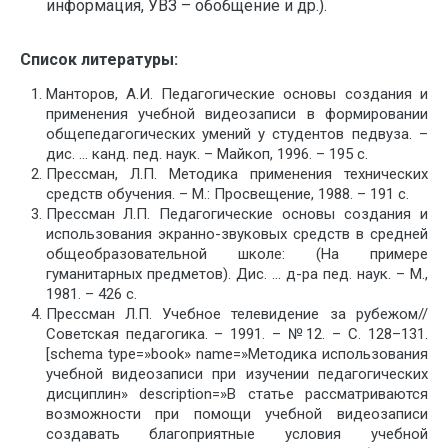
информация, УВЗ – обобщение и др.).
Список литературы:
Манторов, А.И. Педагогические основы создания и
применения учебной видеозаписи в формировании
общепедагогических умений у студентов педвуза. –
дис. … канд. пед. наук. – Майкоп, 1996. – 195 с.
Прессман, Л.П. Методика применения технических
средств обучения. – М.: Просвещение, 1988. – 191 с.
Прессман Л.П. Педагогические основы создания и
использования экранно-звуковых средств в средней
общеобразовательной школе: (На примере
гуманитарных предметов). Дис. … д-ра пед. наук. – М.,
1981. – 426 с.
Прессман Л.П. Учебное телевидение за рубежом//
Советская педагогика. – 1991. – №12. – С. 128–131.
[schema type=»book» name=»Методика использования
учебной видеозаписи при изучении педагогических
дисциплин» description=»В статье рассматриваются
возможности при помощи учебной видеозаписи
создавать благоприятные условия учебной