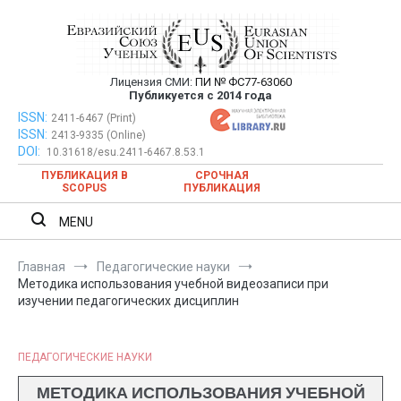
Перейти
к
содержимому
Лицензия СМИ:
ПИ № ФС77-63060
Евразийский Союз Ученых —
Публикуется с 2014 года
публикация научных статей в
ISSN:
Евразийский Союз Ученых — публикация научных статей в
2411-6467 (Print)
ISSN:
2413-9335 (Online)
ежемесячном научном журнале
ежемесячном научном журнале
DOI:
10.31618/esu.2411-6467.8.53.1
ПУБЛИКАЦИЯ В
СРОЧНАЯ
SCOPUS
ПУБЛИКАЦИЯ
MENU
Главная
Педагогические науки
Методика использования учебной видеозаписи при
изучении педагогических дисциплин
ПЕДАГОГИЧЕСКИЕ НАУКИ
МЕТОДИКА ИСПОЛЬЗОВАНИЯ УЧЕБНОЙ