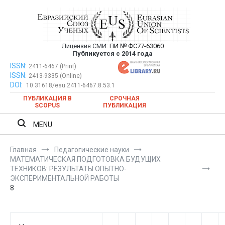
Перейти
к
содержимому
Лицензия СМИ:
ПИ № ФС77-63060
Евразийский Союз Ученых —
Публикуется с 2014 года
публикация научных статей в
ISSN:
Евразийский Союз Ученых — публикация научных статей в
2411-6467 (Print)
ISSN:
2413-9335 (Online)
ежемесячном научном журнале
ежемесячном научном журнале
DOI:
10.31618/esu.2411-6467.8.53.1
ПУБЛИКАЦИЯ В
СРОЧНАЯ
SCOPUS
ПУБЛИКАЦИЯ
MENU
Главная
Педагогические науки
МАТЕМАТИЧЕСКАЯ ПОДГОТОВКА БУДУЩИХ
ТЕХНИКОВ: РЕЗУЛЬТАТЫ ОПЫТНО-
ЭКСПЕРИМЕНТАЛЬНОЙ РАБОТЫ
8