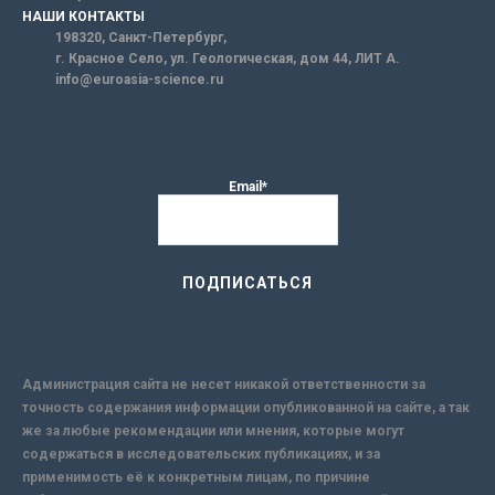
НАШИ КОНТАКТЫ
198320, Санкт-Петербург,
г. Красное Село, ул. Геологическая, дом 44, ЛИТ А.
info@euroasia-science.ru
Email*
Администрация сайта не несет никакой ответственности за
точность содержания информации опубликованной на сайте, а так
же за любые рекомендации или мнения, которые могут
содержаться в исследовательских публикациях, и за
применимость её к конкретным лицам, по причине