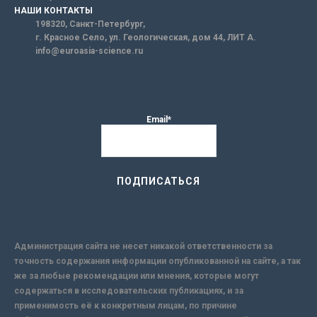
НАШИ КОНТАКТЫ
198320, Санкт-Петербург,
г. Красное Село, ул. Геологическая, дом 44, ЛИТ А.
info@euroasia-science.ru
Email*
Администрация сайта не несет никакой ответственности за
точность содержания информации опубликованной на сайте, а так
же за любые рекомендации или мнения, которые могут
содержаться в исследовательских публикациях, и за
применимость её к конкретным лицам, по причине