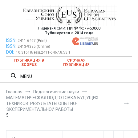
Перейти
к
содержимому
Лицензия СМИ:
ПИ № ФС77-63060
Евразийский Союз Ученых —
Публикуется с 2014 года
публикация научных статей в
ISSN:
Евразийский Союз Ученых — публикация научных статей в
2411-6467 (Print)
ISSN:
2413-9335 (Online)
ежемесячном научном журнале
ежемесячном научном журнале
DOI:
10.31618/esu.2411-6467.8.53.1
ПУБЛИКАЦИЯ В
СРОЧНАЯ
SCOPUS
ПУБЛИКАЦИЯ
MENU
Главная
Педагогические науки
МАТЕМАТИЧЕСКАЯ ПОДГОТОВКА БУДУЩИХ
ТЕХНИКОВ: РЕЗУЛЬТАТЫ ОПЫТНО-
ЭКСПЕРИМЕНТАЛЬНОЙ РАБОТЫ
5