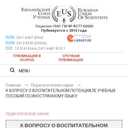
Перейти
к
содержимому
Лицензия СМИ:
ПИ № ФС77-63060
Евразийский Союз Ученых —
Публикуется с 2014 года
публикация научных статей в
ISSN:
Евразийский Союз Ученых — публикация научных статей в
2411-6467 (Print)
ISSN:
2413-9335 (Online)
ежемесячном научном журнале
ежемесячном научном журнале
DOI:
10.31618/esu.2411-6467.8.53.1
ПУБЛИКАЦИЯ В
СРОЧНАЯ
SCOPUS
ПУБЛИКАЦИЯ
MENU
Главная
Педагогические науки
К ВОПРОСУ О ВОСПИТАТЕЛЬНОМ ПОТЕНЦИАЛЕ УЧЕБНЫХ
ПОСОБИЙ ПО ИНОСТРАННОМУ ЯЗЫКУ
ПЕДАГОГИЧЕСКИЕ НАУКИ
К ВОПРОСУ О ВОСПИТАТЕЛЬНОМ