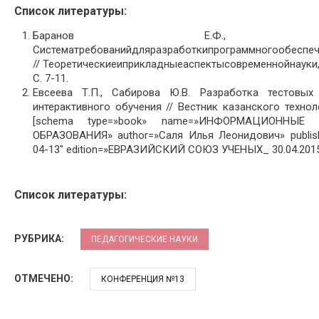
Список литературы:
Баранов Е.Ф., С
Систематребованийдляразработкипрограммногообеспеч
// Теоретическиеиприкладныеаспектысовременнойнауки, 
С. 7-11.
Евсеева Т.П., Сабирова Ю.В. Разработка тестовы
интерактивного обучения // Вестник казанского техноло
[schema type=»book» name=»ИНФОРМАЦИОНН
ОБРАЗОВАНИЯ» author=»Саля Илья Леонидович» publi
04-13″ edition=»ЕВРАЗИЙСКИЙ СОЮЗ УЧЕНЫХ_ 30.04.2015_
Список литературы:
РУБРИКА:
ПЕДАГОГИЧЕСКИЕ НАУКИ
ОТМЕЧЕНО:
КОНФЕРЕНЦИЯ №13