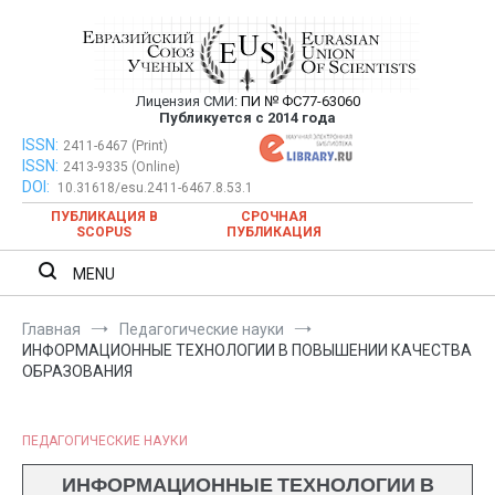
Перейти
к
содержимому
Лицензия СМИ:
ПИ № ФС77-63060
Евразийский Союз Ученых —
Публикуется с 2014 года
публикация научных статей в
ISSN:
Евразийский Союз Ученых — публикация научных статей в
2411-6467 (Print)
ISSN:
2413-9335 (Online)
ежемесячном научном журнале
ежемесячном научном журнале
DOI:
10.31618/esu.2411-6467.8.53.1
ПУБЛИКАЦИЯ В
СРОЧНАЯ
SCOPUS
ПУБЛИКАЦИЯ
MENU
Главная
Педагогические науки
ИНФОРМАЦИОННЫЕ ТЕХНОЛОГИИ В ПОВЫШЕНИИ КАЧЕСТВА
ОБРАЗОВАНИЯ
ПЕДАГОГИЧЕСКИЕ НАУКИ
ИНФОРМАЦИОННЫЕ ТЕХНОЛОГИИ В