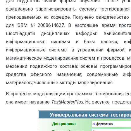
для студентов очной формы обучения. После усп
официально зарегистрировать систему тестировани
преподаваемых на кафедре. Получено свидетельство 
для ЭВМ №2008614627. В настоящее время програ
шестнадцати дисциплинах кафедры: вычислите
информационные системы и базы данных; инфо
информационные системы в управлении фирмой; к
математическое моделирование систем и процессов; м
механики подвижного состава; основы программиро
средства офисного назначения; современные инф
материалов; численные методы моделирования.
В процессе модернизации программы тестирования ее
она имеет название
TestMasterPlus
. На рисунке предст