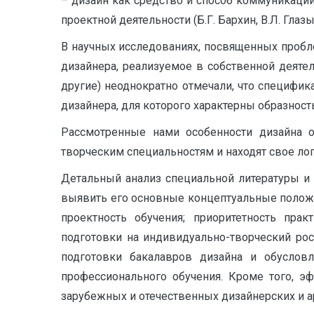
– дизайн как средство и способ коммуникаци
проектной деятельности (Б.Г. Бархин, В.Л. Глазыч
В научных исследованиях, посвященных пробле
дизайнера, реализуемое в собственной деятельн
другие) неоднократно отмечали, что специфи
дизайнера, для которого характерны образност
Рассмотренные нами особенности дизайна о
творческим специальностям и находят свое ло
Детальный анализ специальной литературы и
выявить его основные концептуальные положе
проектность обучения; приоритетность прак
подготовки на индивидуально-творческий ро
подготовки бакалавров дизайна и обуслов
профессионального обучения. Кроме того, 
зарубежных и отечественных дизайнерских и а