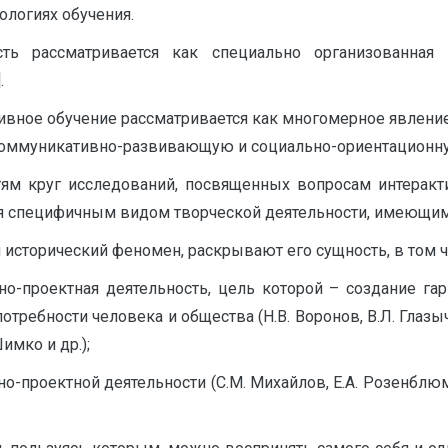
ологиях обучения.
сть рассматривается как специально организованная 
.
тивное обучение рассматривается как многомерное явле
 коммуникативно-развивающую и социально-ориентационную 
ям круг исследований, посвященных вопросам интеракт
ся специфичным видом творческой деятельности, имеющим
сторический феномен, раскрывают его сущность, в том числе
но-проектная деятельность, цель которой – создание га
ебности человека и общества (Н.В. Воронов, В.Л. Глазычев
Шимко и др.);
о-проектной деятельности (С.М. Михайлов, Е.А. Розенблюма,