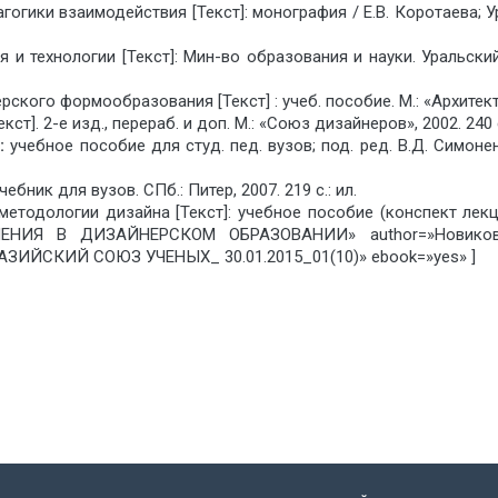
гики взаимодействия [Текст]: монография / Е.В. Коротаева; Урал. 
и технологии [Текст]: Мин-во образования и науки. Уральский г
ого формообразования [Текст] : учеб. пособие. М.: «Архитектура
т]. 2-е изд., перераб. и доп. М.: «Союз дизайнеров», 2002. 240 с
]
:
учебное пособие для студ. пед. вузов; под. ред. В.Д. Симонен
бник для вузов. СПб.: Питер, 2007. 219 с.: ил.
методологии дизайна [Текст]: учебное пособие (конспект лекци
НИЯ В ДИЗАЙНЕРСКОМ ОБРАЗОВАНИИ» author=»Новикова 
РАЗИЙСКИЙ СОЮЗ УЧЕНЫХ_ 30.01.2015_01(10)» ebook=»yes» ]