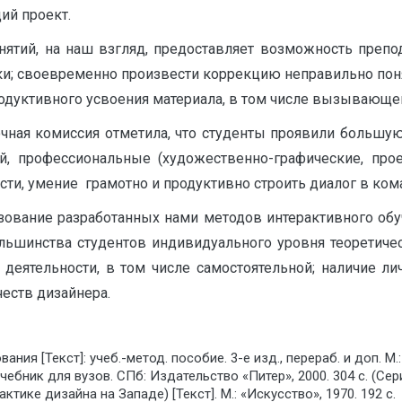
ий проект.
нятий, на наш взгляд, предоставляет возможность препо
вки; своевременно произвести коррекцию неправильно пон
родуктивного усвоения материала, в том числе вызывающег
чная комиссия отметила, что студенты проявили большую
ий, профессиональные (художественно-графические, про
ости, умение грамотно и продуктивно строить диалог в ком
ьзование разработанных нами методов интерактивного об
льшинства студентов индивидуального уровня теоретичес
 деятельности, в том числе самостоятельной; наличие лич
еств дизайнера.
ния [Текст]: учеб.-метод. пособие. 3-е изд., перераб. и доп. М.:
учебник для вузов. СПб: Издательство «Питер», 2000. 304 с. (Се
ктике дизайна на Западе) [Текст]. М.: «Искусство», 1970. 192 с.