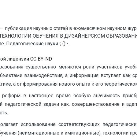
— публикация научных статей в ежемесячном научном жур
ТЕХНОЛОГИИ ОБУЧЕНИЯ В ДИЗАЙНЕРСКОМ ОБРАЗОВАНИИ /
Педагогические науки. ; ():-.
ной лицензии CC BY-ND
азования существенно меняются роли участников учебн
убъектами взаимодействия, а информация вступает как ср
ктике, а от формирования нового опыта к его теоретическо
 реформ в настоящее время особую значимость приобр
 педагогической задачи как, совершенствование и адап
сть.
олагает использование соответствующих педагогическ
обучения (неимитационные и имитационные), технологии пр