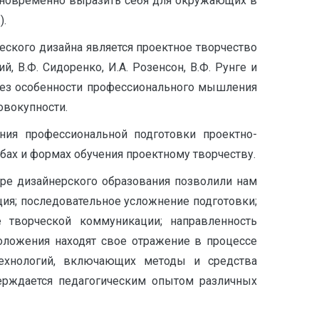
одновременно выразить себя для окружающих в
).
еского дизайна является проектное творчество
й, В.Ф. Сидоренко, И.А. Розенсон, В.Ф. Рунге и
ерез особенности профессионального мышления
овокупности.
ния профессиональной подготовки проектно-
бах и формах обучения проектному творчеству.
ре дизайнерского образования позволили нам
ия; последовательное усложнение подготовки;
ие творческой коммуникации; направленность
оложения находят свое отражение в процессе
технологий, включающих методы и средства
ерждается педагогическим опытом различных