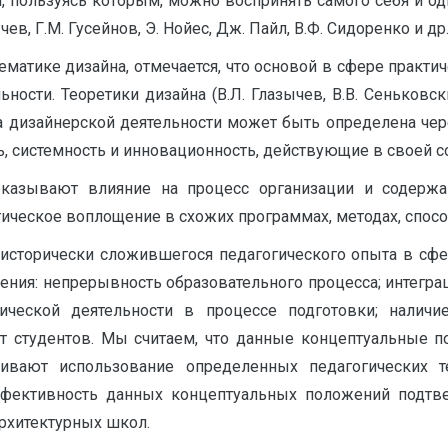
и, пользуясь которым, можно воспринять самого себя и 
ев, Г.М. Гусейнов, Э. Нойес, Дж. Пайл, В.Ф. Сидоренко и др.
матике дизайна, отмечается, что основой в сфере практич
ости. Теоретики дизайна (В.Л. Глазычев, В.В. Сеньковски
ка дизайнерской деятельности может быть определена ч
ь, системность и инновационность, действующие в своей с
казывают влияние на процесс организации и содержа
гическое воплощение в схожих программах, методах, спосо
 исторически сложившегося педагогического опыта в сфе
ния: непрерывность образовательного процесса; интеграц
тической деятельности в процессе подготовки; налич
ст студентов. Мы считаем, что данные концептуальные п
ливают использование определенных педагогических 
эффективность данных концептуальных положений подтв
рхитектурных школ.