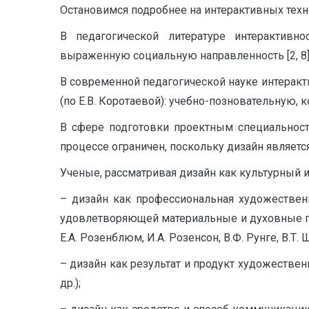
Остановимся подробнее на интерактивных техн
В педагогической литературе интерактивно
выраженную социальную направленность [2, 8]
В современной педагогической науке интерак
(по Е.В. Коротаевой): учебно-позновательную,
В сфере подготовки проектным специальност
процессе ограничен, поскольку дизайн являет
Ученые, рассматривая дизайн как культурный и и
– дизайн как профессиональная художествен
удовлетворяющей материальные и духовные потр
Е.А. Розенблюм, И.А. Розенсон, В.Ф. Рунге, В.Т. 
– дизайн как результат и продукт художественн
др.);