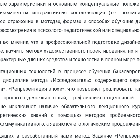
ные характеристики и основные концептуальные положе
манентна интерактивная составляющая (т.е. познан
ое отражение в методах, формах и способах обучения ди
рассмотрения в психолого-педагогической или специальной
я во мнении, что в профессиональной подготовке дизайн
, научить методу художественного проектирования, но и
рактерные для них средства и технологии в полной мере 
тационных технологий в процессе обучения бакалавр
х дисциплин метода «Исследователь», содержащего се
и», «Репрезентация эпохи», что позволяет реализовать т
, проектно-деятельностный, рефлексивно-оценочный
не исключают наличие обязательного лекционного кур
ретических знаний с помощью методов проблемного
коммуникативного, а являются его логическим продолжен
дящих в разработанный нами метод. Задание «Репрезе