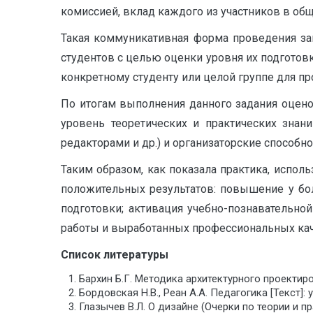
комиссией, вклад каждого из участников в общ
Такая коммуникативная форма проведения за
студентов с целью оценки уровня их подгото
конкретному студенту или целой группе для п
По итогам выполнения данного задания оцено
уровень теоретических и практических знан
редакторами и др.) и организаторские способн
Таким образом, как показала практика, испол
положительных результатов: повышение у бо
подготовки; активация учебно-познавательной
работы и выработанных профессиональных кач
Список литературы
Бархин Б.Г. Методика архитектурного проектирова
Бордовская Н.В., Реан А.А. Педагогика [Текст]: 
Глазычев В.Л. О дизайне (Очерки по теории и пра