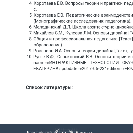
Коротаева Е.В. Вопросы теории и практики педаго
с.
Коротаева Е.В. Педагогические взаимодействия 
(Монографические исследования: педагогика).
Мелодинский Д.Л. Школа архитектурно-дизайнерск
Михайлов С.М., Кулеева Л.М. Основы дизайна [Текс
Общая и профессиональная педагогика [Текст
образование).
Розенсон И.А. Основы теории дизайна [Текст]: уче
Рунге В.Ф., Сеньковский В.В. Основы теории и 
name=»ИНТЕРАКТИВНЫЕ ТЕХНОЛОГИИ ОБУЧЕ
ЕКАТЕРИНА» pubdate=»2017-05-23″ edition=»ЕВ
Список литературы: