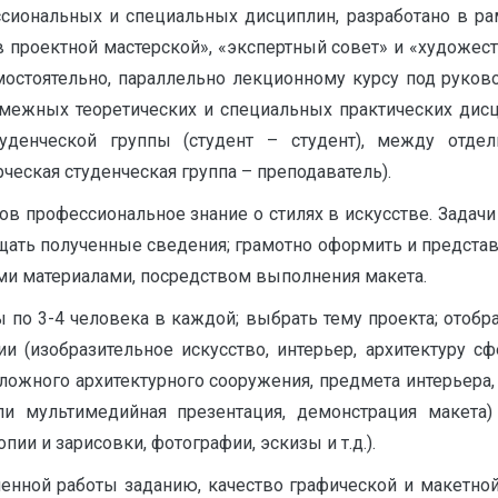
сиональных и специальных дисциплин, разработано в ра
проектной мастерской», «экспертный совет» и «художест
амостоятельно, параллельно лекционному курсу под руко
смежных теоретических и специальных практических дис
туденческой группы (студент – студент), между отд
ческая студенческая группа – преподаватель).
в профессиональное знание о стилях в искусстве. Задачи 
щать полученные сведения; грамотно оформить и представ
ми материалами, посредством выполнения макета.
ы по 3-4 человека в каждой; выбрать тему проекта; отоб
 (изобразительное искусство, интерьер, архитектуру сфе
ложного архитектурного сооружения, предмета интерьера, 
ли мультимедийная презентация, демонстрация макета
ии и зарисовки, фотографии, эскизы и т.д.).
енной работы заданию, качество графической и макетной