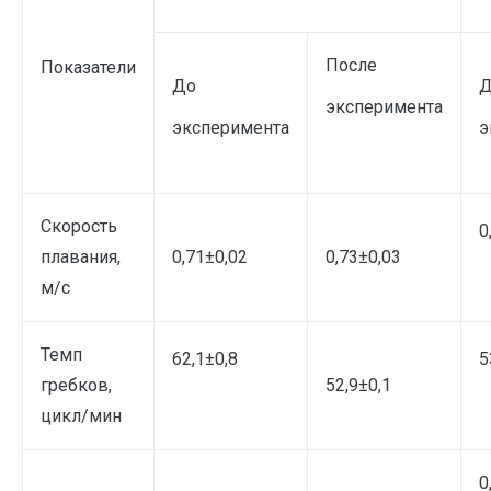
После
Показатели
До
Д
эксперимента
эксперимента
э
Скорость
0
плавания,
0,71±0,02
0,73±0,03
м/c
Темп
62,1±0,8
5
гребков,
52,9±0,1
цикл/мин
0