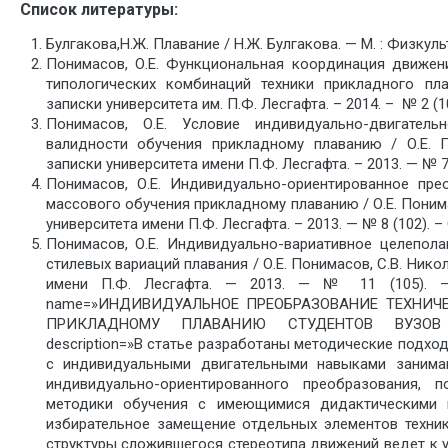
Список литературы:
Булгакова,Н.Ж. Плавание / Н.Ж. Булгакова. — М. : Физкульту
Понимасов, О.Е. Функциональная координация движен
типологических комбинаций техники прикладного пла
записки университета им. П.Ф. Лесгафта. – 2014. – № 2 (10
Понимасов, О.Е. Условие индивидуально-двигател
валидности обучения прикладному плаванию / О.Е. П
записки университета имени П.Ф. Лесгафта. – 2013. — № 7 (
Понимасов, О.Е. Индивидуально-ориентированное пре
массового обучения прикладному плаванию / О.Е. Понима
университета имени П.Ф. Лесгафта. – 2013. — № 8 (102). – 
Понимасов, О.Е. Индивидуально-вариативное целепола
стилевых вариаций плавания / О.Е. Понимасов, С.В. Нико
имени П.Ф. Лесгафта. — 2013. — № 11 (105). — С
name=»ИНДИВИДУАЛЬНОЕ ПРЕОБРАЗОВАНИЕ ТЕХНИЧ
ПРИКЛАДНОМУ ПЛАВАНИЮ СТУДЕНТОВ ВУЗОВ
description=»В статье разработаны методические подхо
с индивидуальными двигательными навыками занима
индивидуально-ориентированного преобразования, 
методики обучения с имеющимися дидактическими в
избирательное замещение отдельных элементов техни
структуры сложившегося стереотипа движений ведет к