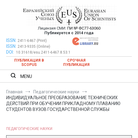
Перейти
к
содержимому
Лицензия СМИ:
ПИ № ФС77-63060
Евразийский Союз Ученых —
Публикуется с 2014 года
публикация научных статей в
ISSN:
Евразийский Союз Ученых — публикация научных статей в
2411-6467 (Print)
ISSN:
2413-9335 (Online)
ежемесячном научном журнале
ежемесячном научном журнале
DOI:
10.31618/esu.2411-6467.8.53.1
ПУБЛИКАЦИЯ В
СРОЧНАЯ
SCOPUS
ПУБЛИКАЦИЯ
MENU
Главная
Педагогические науки
ИНДИВИДУАЛЬНОЕ ПРЕОБРАЗОВАНИЕ ТЕХНИЧЕСКИХ
ДЕЙСТВИЙ ПРИ ОБУЧЕНИИ ПРИКЛАДНОМУ ПЛАВАНИЮ
СТУДЕНТОВ ВУЗОВ ГОСУДАРСТВЕННОЙ СЛУЖБЫ
ПЕДАГОГИЧЕСКИЕ НАУКИ