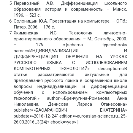
Перевозный А.В. Дифференциация школьного
образования: история и современность. – Минск,
1996. – 523 с.
Солоницын Ю.А. Презентация на компьютере. – СПб.:
Питер, 2006. – 176 с.
Якиманская И.С. Технология личностно-
ориентированного образования. – М.: Сентябрь, 2000.
– 176 с.[schema type=»book»
name=»ИНДИВИДУАЛИЗАЦИЯ И
ДИФФЕРЕНЦИАЦИЯ ОБУЧЕНИЯ НА УРОКАХ
РУССКОГО ЯЗЫКА С ИСПОЛЬЗОВАНИЕМ
КОМПЬЮТЕРНЫХ ТЕХНОЛОГИЙ» description=»В
статье рассматриваются актуальные для
преподавания русского языка в современной школе
вопросы индивидуализации и дифференциации
обучения с использованием компьютерных
технологий.» author=»Бренчугина-Романова Анна
Николаевна, Денисова Лариса Оганесовна»
publisher=»БАСАРАНОВИЧ ЕКАТЕРИНА»
pubdate=»2016-12-24″ edition=»euroasian-science.ru_25-
26.03.2016_3(24)» ebook=»yes» ]