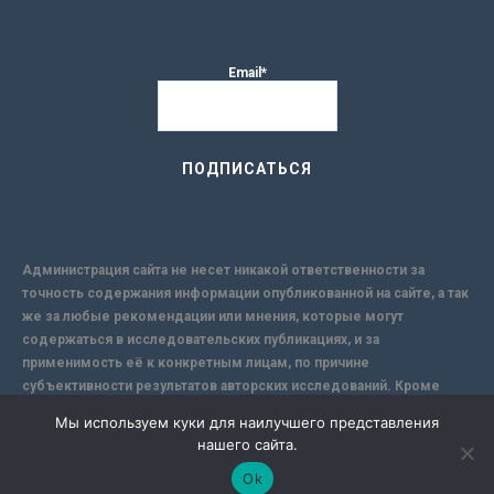
Email*
Администрация сайта не несет никакой ответственности за
точность содержания информации опубликованной на сайте, а так
же за любые рекомендации или мнения, которые могут
содержаться в исследовательских публикациях, и за
применимость её к конкретным лицам, по причине
субъективности результатов авторских исследований. Кроме
того, поскольку интернет не обеспечивает в полной мере
Мы используем куки для наилучшего представления
надежной защиты информации, Сайт не несет ответственности за
нашего сайта.
информацию, присылаемую через интернет.
Ok