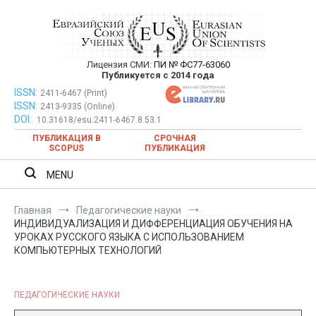
Перейти
к
содержимому
Лицензия СМИ:
ПИ № ФС77-63060
Евразийский Союз Ученых —
Публикуется с 2014 года
публикация научных статей в
ISSN:
Евразийский Союз Ученых — публикация научных статей в
2411-6467 (Print)
ISSN:
2413-9335 (Online)
ежемесячном научном журнале
ежемесячном научном журнале
DOI:
10.31618/esu.2411-6467.8.53.1
ПУБЛИКАЦИЯ В
СРОЧНАЯ
SCOPUS
ПУБЛИКАЦИЯ
MENU
Главная
Педагогические науки
ИНДИВИДУАЛИЗАЦИЯ И ДИФФЕРЕНЦИАЦИЯ ОБУЧЕНИЯ НА
УРОКАХ РУССКОГО ЯЗЫКА С ИСПОЛЬЗОВАНИЕМ
КОМПЬЮТЕРНЫХ ТЕХНОЛОГИЙ
ПЕДАГОГИЧЕСКИЕ НАУКИ