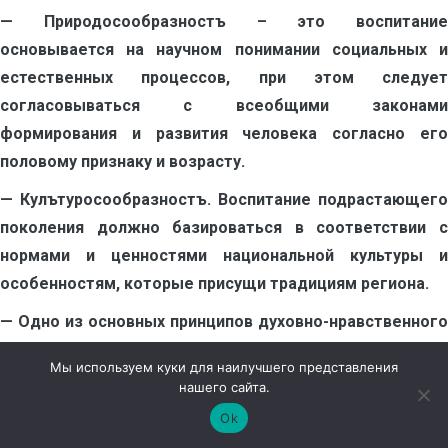
— Природосообразностъ – это воспитание
основывается на научном понимании социальных и
естественных процессов, при этом следует
согласовываться с всеобщими законами
формирования и развития человека согласно его
половому признаку и возрасту.
— Кулътуросообразностъ. Воспитание подрастающего
поколения должно базироваться в соответствии с
нормами и ценностями национальной культуры и
особенностям, которые присущи традициям региона.
— Одно из основных принципов духовно-нравственного
воспитания должно быть построено на свободном
Мы используем куки для наилучшего представления
признании правила — «Сторонись зла и сотвори доброе
нашего сайта.
дело».
Ok
— Светский характер в образовании и законность, то