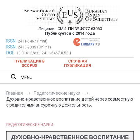
Перейти
к
содержимому
Лицензия СМИ:
ПИ № ФС77-63060
Евразийский Союз Ученых —
Публикуется с 2014 года
публикация научных статей в
ISSN:
Евразийский Союз Ученых — публикация научных статей в
2411-6467 (Print)
ISSN:
2413-9335 (Online)
ежемесячном научном журнале
ежемесячном научном журнале
DOI:
10.31618/esu.2411-6467.8.53.1
ПУБЛИКАЦИЯ В
СРОЧНАЯ
SCOPUS
ПУБЛИКАЦИЯ
MENU
Главная
Педагогические науки
Духовно-нравственное воспитание детей через совместную
с родителями внеурочную деятельность.
ПЕДАГОГИЧЕСКИЕ НАУКИ
ДУХОВНО-НРАВСТВЕННОЕ ВОСПИТАНИЕ