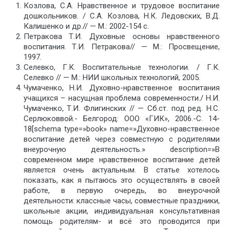
Козлова, С.А. Нравственное и трудовое воспитание
дошкольников. / С.А. Козлова, Н.К. Ледовских, В.Д.
Калишенко и др.// — М.: 2002-154 с.
Петракова Т.И. Духовные основы нравственного
воспитания. Т.И. Петракова// — М.: Просвещение,
1997.
Селевко, Г.К. Воспитательные технологии. / Г.К.
Селевко // — М.: НИИ школьных технологий, 2005.
Чумаченко, Н.И. Духовно-нравственное воспитания
учащихся – насущная проблема современности./ Н.И.
Чумаченко, Т.И. Флигинских // — Сб.ст. под ред. Н.С.
Серлюковвой.- Белгород: ООО «ГИК», 2006.-С. 14-
18[schema type=»book» name=»Духовно-нравственное
воспитание детей через совместную с родителями
внеурочную деятельность.» description=»В
современном мире нравственное воспитание детей
является очень актуальным. В статье хотелось
показать, как я пытаюсь это осуществлять в своей
работе, в первую очередь, во внеурочной
деятельности: классные часы, совместные праздники,
школьные акции, индивидуальная консультативная
помощь родителям- и всё это проводится при