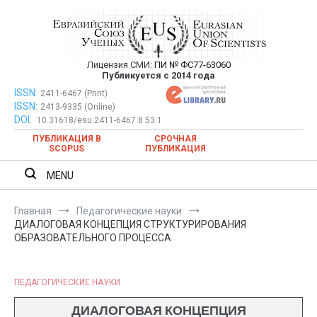
Перейти
к
содержимому
Лицензия СМИ:
ПИ № ФС77-63060
Евразийский Союз Ученых —
Публикуется с 2014 года
публикация научных статей в
ISSN:
Евразийский Союз Ученых — публикация научных статей в
2411-6467 (Print)
ISSN:
2413-9335 (Online)
ежемесячном научном журнале
ежемесячном научном журнале
DOI:
10.31618/esu.2411-6467.8.53.1
ПУБЛИКАЦИЯ В
СРОЧНАЯ
SCOPUS
ПУБЛИКАЦИЯ
MENU
Главная
Педагогические науки
ДИАЛОГОВАЯ КОНЦЕПЦИЯ СТРУКТУРИРОВАНИЯ
ОБРАЗОВАТЕЛЬНОГО ПРОЦЕССА
ПЕДАГОГИЧЕСКИЕ НАУКИ
ДИАЛОГОВАЯ КОНЦЕПЦИЯ