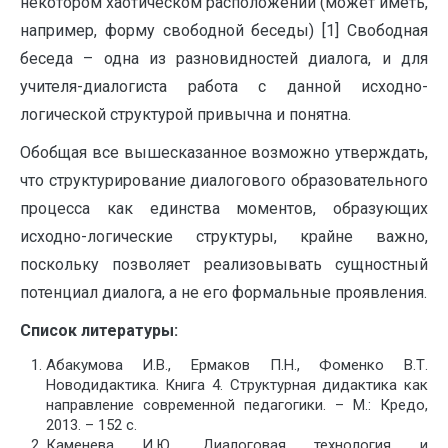
некотором хаотическом расположении (может иметь,
например, форму свободной беседы) [1] Свободная
беседа – одна из разновидностей диалога, и для
учителя-диалогиста работа с данной исходно-
логической структурой привычна и понятна.
Обобщая все вышесказанное возможно утверждать,
что структурирование диалогового образовательного
процесса как единства моментов, образующих
исходно-логические структуры, крайне важно,
поскольку позволяет реализовывать сущностный
потенциал диалога, а не его формальные проявления.
Список литературы:
Абакумова И.В., Ермаков П.Н., Фоменко В.Т.
Новодидактика. Книга 4. Структурная дидактика как
направление современной педагогики. – М.: Кредо,
2013. – 152 с.
Каменева И.Ю. Диалоговая технология и