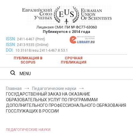
Перейти
к
содержимому
Лицензия СМИ:
ПИ № ФС77-63060
Евразийский Союз Ученых —
Публикуется с 2014 года
публикация научных статей в
ISSN:
Евразийский Союз Ученых — публикация научных статей в
2411-6467 (Print)
ISSN:
2413-9335 (Online)
ежемесячном научном журнале
ежемесячном научном журнале
DOI:
10.31618/esu.2411-6467.8.53.1
ПУБЛИКАЦИЯ В
СРОЧНАЯ
SCOPUS
ПУБЛИКАЦИЯ
MENU
Главная
Педагогические науки
ГОСУДАРСТВЕННЫЙ ЗАКАЗ НА ОКАЗАНИЕ
ОБРАЗОВАТЕЛЬНЫХ УСЛУГ ПО ПРОГРАММАМ
ДОПОЛНИТЕЛЬНОГО ПРОФЕССИОНАЛЬНОГО ОБРАЗОВАНИЯ
ГОССЛУЖАЩИХ В РОССИИ
ПЕДАГОГИЧЕСКИЕ НАУКИ