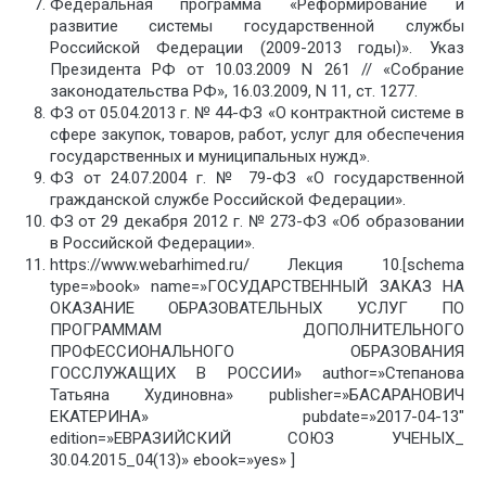
Федеральная программа «Реформирование и
развитие системы государственной службы
Российской Федерации (2009-2013 годы)». Указ
Президента РФ от 10.03.2009 N 261 // «Собрание
законодательства РФ», 16.03.2009, N 11, ст. 1277.
ФЗ от 05.04.2013 г. № 44-ФЗ «О контрактной системе в
сфере закупок, товаров, работ, услуг для обеспечения
государственных и муниципальных нужд».
ФЗ от 24.07.2004 г. № 79-ФЗ «О государственной
гражданской службе Российской Федерации».
ФЗ от 29 декабря 2012 г. № 273-ФЗ «Об образовании
в Российской Федерации».
https://www.webarhimed.ru/ Лекция 10.[schema
type=»book» name=»ГОСУДАРСТВЕННЫЙ ЗАКАЗ НА
ОКАЗАНИЕ ОБРАЗОВАТЕЛЬНЫХ УСЛУГ ПО
ПРОГРАММАМ ДОПОЛНИТЕЛЬНОГО
ПРОФЕССИОНАЛЬНОГО ОБРАЗОВАНИЯ
ГОССЛУЖАЩИХ В РОССИИ» author=»Степанова
Татьяна Худиновна» publisher=»БАСАРАНОВИЧ
ЕКАТЕРИНА» pubdate=»2017-04-13″
edition=»ЕВРАЗИЙСКИЙ СОЮЗ УЧЕНЫХ_
30.04.2015_04(13)» ebook=»yes» ]