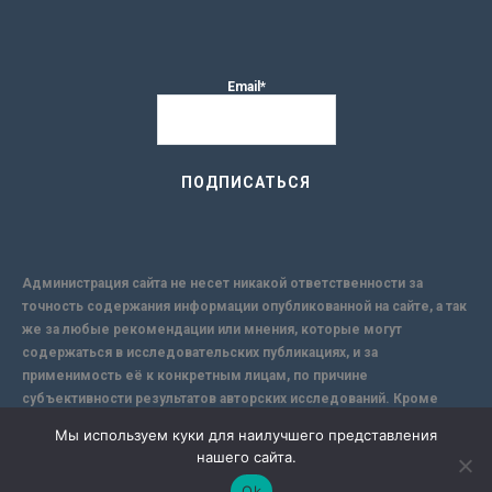
Email*
Администрация сайта не несет никакой ответственности за
точность содержания информации опубликованной на сайте, а так
же за любые рекомендации или мнения, которые могут
содержаться в исследовательских публикациях, и за
применимость её к конкретным лицам, по причине
субъективности результатов авторских исследований. Кроме
того, поскольку интернет не обеспечивает в полной мере
Мы используем куки для наилучшего представления
надежной защиты информации, Сайт не несет ответственности за
нашего сайта.
информацию, присылаемую через интернет.
Ok