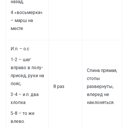
назад,
4 «восьмерка»
– марш на
месте
И.п. – о.с
1-2 – шаг
вправо в полу-
Спина прямая,
присед, руки на
стопы
пояс,
8 раз
развернуты,
3-4 – и.п. два
вперед не
хлопка.
наклоняться.
5-8 – то же
влево.