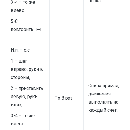
носка.
3-4 – то же
влево.
5-8 –
повторить 1-4
И.п. – о.с.
1 – шаг
вправо, руки в
стороны,
Спина прямая,
2 – приставить
движения
левую, руки
По 8 раз
выполнять на
вниз,
каждый счет.
3-4 – то же
влево.