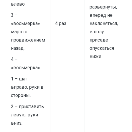
влево
развернуты,
3 –
вперед не
«восьмерка»
4 раз
наклоняться,
марш с
в полу
продвижением
приседе
назад,
опускаться
ниже
4 –
«восьмерка»
1 – шаг
вправо, руки в
стороны,
2 – приставить
левую, руки
вниз,