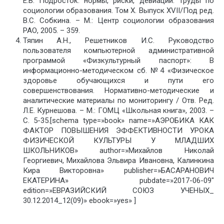
Е.В. Подросток: нормы, риски, девиации. Труды по
социологии образования. Том Х. Выпуск XVII/Под ред.
В.С. Собкина. – М.: Центр социологии образования
РАО, 2005. – 359.
Тяпин А.Н., Решетников И.С. Руководство
пользователя компьютерной административной
программой «Физкультурный паспорт»: В
информационно-методическом сб. №4 «Физическое
здоровье обучающихся и пути его
совершенствования. Нормативно-методические и
аналитические материалы по мониторингу / Отв. Ред.
Л.Е. Курнешова. – М.: ГОМЦ «Школьная книга», 2003. –
С. 5-35.[schema type=»book» name=»АЭРОБИКА КАК
ФАКТОР ПОВЫШЕНИЯ ЭФФЕКТИВНОСТИ УРОКА
ФИЗИЧЕСКОЙ КУЛЬТУРЫ У МЛАДШИХ
ШКОЛЬНИКОВ» author=»Михайлов Николай
Георгиевич, Михайлова Эльвира Ивановна, Калинкина
Кира Викторовна» publisher=»БАСАРАНОВИЧ
ЕКАТЕРИНА» pubdate=»2017-06-09″
edition=»ЕВРАЗИЙСКИЙ СОЮЗ УЧЕНЫХ_
30.12.2014_12(09)» ebook=»yes» ]