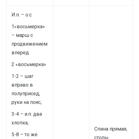
И.п. – о.с.
1«восьмерка»
– марш с
продвижением
вперед
2 «восьмерка»
1-2 – шаг
вправо в
полуприсед,
руки на пояс,
3-4 – и.п. два
хлопка,
Спина прямая,
5-8 – то же
стопы