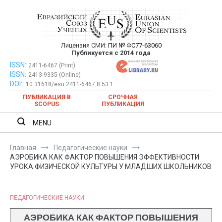
Перейти
к
содержимому
Лицензия СМИ:
ПИ № ФС77-63060
Евразийский Союз Ученых —
Публикуется с 2014 года
публикация научных статей в
ISSN:
Евразийский Союз Ученых — публикация научных статей в
2411-6467 (Print)
ISSN:
2413-9335 (Online)
ежемесячном научном журнале
ежемесячном научном журнале
DOI:
10.31618/esu.2411-6467.8.53.1
ПУБЛИКАЦИЯ В
СРОЧНАЯ
SCOPUS
ПУБЛИКАЦИЯ
MENU
Главная
Педагогические науки
АЭРОБИКА КАК ФАКТОР ПОВЫШЕНИЯ ЭФФЕКТИВНОСТИ
УРОКА ФИЗИЧЕСКОЙ КУЛЬТУРЫ У МЛАДШИХ ШКОЛЬНИКОВ
ПЕДАГОГИЧЕСКИЕ НАУКИ
АЭРОБИКА КАК ФАКТОР ПОВЫШЕНИЯ