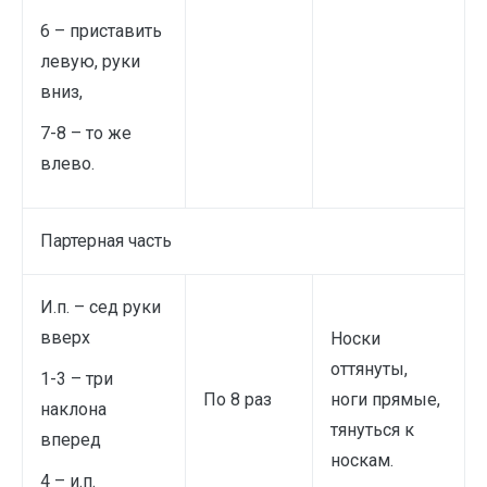
6 – приставить
левую, руки
вниз,
7-8 – то же
влево.
Партерная часть
И.п. – сед руки
вверх
Носки
оттянуты,
1-3 – три
По 8 раз
ноги прямые,
наклона
тянуться к
вперед
носкам.
4 – и.п.