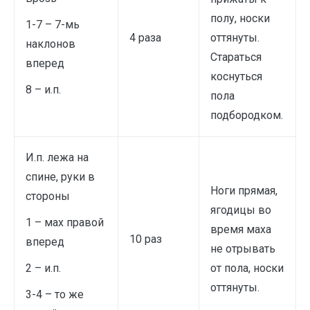
полу, носки
1-7 – 7-мь
4 раза
оттянуты.
наклонов
Стараться
вперед
коснуться
8 – и.п.
пола
подбородком.
И.п. лежа на
спине, руки в
Ноги прямая,
стороны
ягодицы во
1 – мах правой
время маха
10 раз
вперед
не отрывать
2 – и.п.
от пола, носки
оттянуты.
3-4 – то же