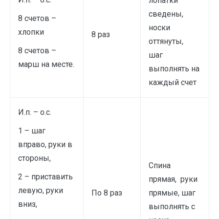
лопатки
сведены,
8 счетов –
носки
хлопки
8 раз
оттянуты,
8 счетов –
шаг
марш на месте.
выполнять на
каждый счет
И.п. – о.с.
1 – шаг
вправо, руки в
стороны,
Спина
2 – приставить
прямая, руки
левую, руки
По 8 раз
прямые, шаг
вниз,
выполнять с