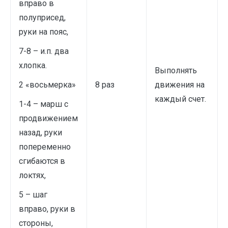
вправо в
полуприсед,
руки на пояс,
7-8 – и.п. два
хлопка.
Выполнять
2 «восьмерка»
8 раз
движения на
каждый счет.
1-4 – марш с
продвижением
назад, руки
попеременно
сгибаются в
локтях,
5 – шаг
вправо, руки в
стороны,