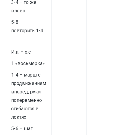
3-4 – то же
влево.
5-8 –
повторить 1-4
И.п. – о.с
1 «восьмерка»
1-4 – марш с
продвижением
вперед, руки
попеременно
сгибаются в
локтях
5-6 – шаг