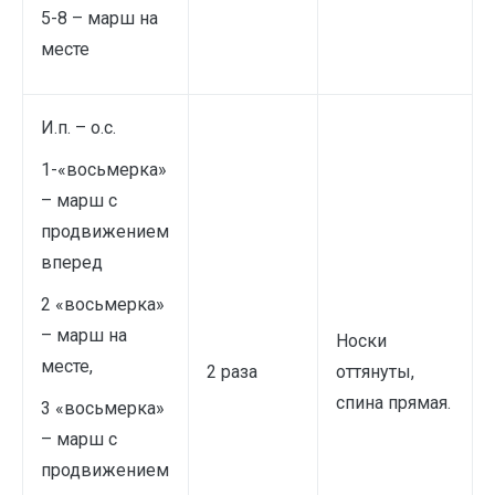
5-8 – марш на
месте
И.п. – о.с.
1-«восьмерка»
– марш с
продвижением
вперед
2 «восьмерка»
– марш на
Носки
месте,
2 раза
оттянуты,
спина прямая.
3 «восьмерка»
– марш с
продвижением