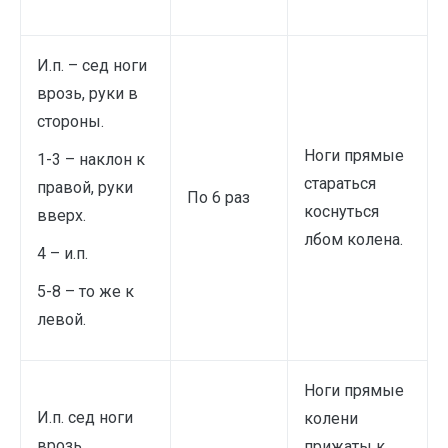
И.п. – сед ноги
врозь, руки в
стороны.
Ноги прямые
1-3 – наклон к
стараться
правой, руки
По 6 раз
коснуться
вверх.
лбом колена.
4 – и.п.
5-8 – то же к
левой.
Ноги прямые
И.п. сед ноги
колени
врозь
прижаты к