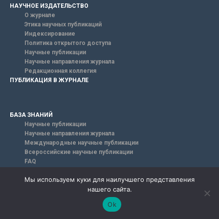
НАУЧНОЕ ИЗДАТЕЛЬСТВО
О журнале
Этика научных публикаций
Индексирование
Политика открытого доступа
Научные публикации
Научные направления журнала
Редакционная коллегия
ПУБЛИКАЦИЯ В ЖУРНАЛЕ
БАЗА ЗНАНИЙ
Научные публикации
Научные направления журнала
Международные научные публикации
Всероссийские научные публикации
FAQ
НАШИ КОНТАКТЫ
Мы используем куки для наилучшего представления
198320, Санкт-Петербург,
нашего сайта.
г. Красное Село, ул. Геологическая, дом 44, ЛИТ А.
info@euroasia-science.ru
Ok