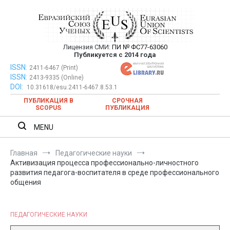
Перейти
к
содержимому
Лицензия СМИ:
ПИ № ФС77-63060
Евразийский Союз Ученых —
Публикуется с 2014 года
публикация научных статей в
ISSN:
Евразийский Союз Ученых — публикация научных статей в
2411-6467 (Print)
ISSN:
2413-9335 (Online)
ежемесячном научном журнале
ежемесячном научном журнале
DOI:
10.31618/esu.2411-6467.8.53.1
ПУБЛИКАЦИЯ В
СРОЧНАЯ
SCOPUS
ПУБЛИКАЦИЯ
MENU
Главная
Педагогические науки
Активизация процесса профессионально-личностного
развития педагога-воспитателя в среде профессионального
общения
ПЕДАГОГИЧЕСКИЕ НАУКИ