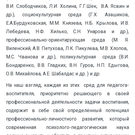
В.И. Слободчиков, Л.И. Холина, Г.Г.Шек, В.А. Ясвин и
др.), социокультурная среда (Г.Х. Азашиков,
Е.А.Бурдуковская, М.М. Князева, Н.Б. Крылова, И.В.
Лебедева, Н.Ф. Хилько, С.Н. Унарова и др.),
профессионально-ориентирующая среда (М. Я.
Виленский, А.В. Петухова, Л.К. Пикулева, М.В. Хлопов,
М.С. Чванова и др.), поликультурная среда (В.И.
Бондаренко, В.В. Гладких, В.Н. Гуров, Н.П. Едыгова,
О.В. Михайлова, А.Е. Шабалдас и др. ) и др.
На наш взгляд, каждая из этих сред для педагога-
воспитателя, приоритетно решающего в своей
профессиональной деятельности задачи воспитания,
содержит в себе свой определённый потенциал
профессионально-личностного развития, который
современная психолого-педагогическая наука