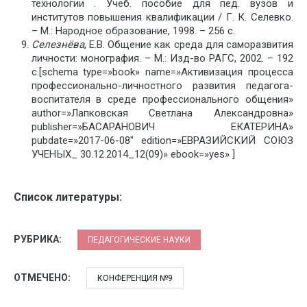
технологии . Учеб. пособие для пед. вузов и
институтов повышения квалификации / Г. К. Селевко.
– М.: Народное образование, 1998. – 256 с.
Селезнёва
, Е.В. Общение как среда для саморазвития
личности: монография. – М.: Изд-во РАГС, 2002. – 192
с.[schema type=»book» name=»Активизация процесса
профессионально-личностного развития педагога-
воспитателя в среде профессионального общения»
author=»Лапковская Светлана Александровна»
publisher=»БАСАРАНОВИЧ ЕКАТЕРИНА»
pubdate=»2017-06-08″ edition=»ЕВРАЗИЙСКИЙ СОЮЗ
УЧЕНЫХ_ 30.12.2014_12(09)» ebook=»yes» ]
Список литературы:
РУБРИКА:
ПЕДАГОГИЧЕСКИЕ НАУКИ
ОТМЕЧЕНО:
КОНФЕРЕНЦИЯ №9