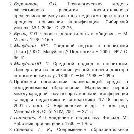
Боровиков, Л.И
. Технологическая модель
эффективного развития воспитательного
профессионализма у опытных педагогов-практиков в
процессе повышения квалификации. Сибирский
учитель, № 1, 2006.- С. 22-26.
Буева, Л.П
. Человек: деятельность и общение. — М:
Мысль, 1978.-216 с.
Мануйлов, Ю.
С. Средовой подход в воспитании
[Текст] / Ю.С. Мануйлов // Педагогика – 2000. -№7. С.
36-41.
Мануйлов,Ю
. С.
Средовой подход в воспитании:
Диссертация на соискание учёной степени доктора
педагогических наук.13.00.01 — М., 1998. — 209 с.
Проблемы организации развивающей среды в
постдипломном образовании: Материалы первой
международной научно-практической конференции
кафедры педагогики и андрагогики. 17-18 апрель
2001 г., сост. С.Г.Вершловский и др. / под. ред.
Миненко Е.В., СПбГУПМ, 2001. — 271 с.
Пинкевич, А.
П. Введение в педагогику. 4-е изд. М.:
Работник просвещения, 1930. — 176 с.
Селевко, Г. К
.,
Современные образовательные