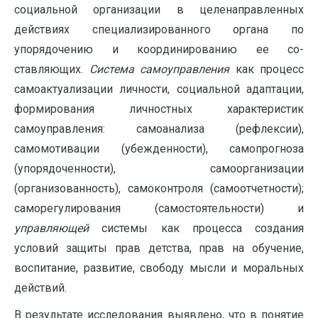
соци­альной организации в целенаправленных
действиях специализи­рованного органа по
упорядочению и координированию ее со­
ставляющих.
Система
самоуправления
как процесс
самоактуализации личности, социальной адаптации,
формирования личностных характеристик
самоуправления: самоанализа (рефлексии),
самомотивации (убежденности), самопрогноза
(упорядоченности), самоорганизации
(организованность), самоконтроля (самоотчетности);
саморегулирования (самостоятельности) и
управляющей
системы как процесса создания
условий защиты прав детства, прав на обучение,
воспитание, развитие, свободу мысли и моральных
действий.
В результате исследования выявлено, что в понятие