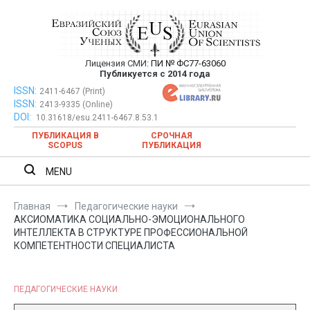
Перейти
к
содержимому
Лицензия СМИ:
ПИ № ФС77-63060
Евразийский Союз Ученых —
Публикуется с 2014 года
публикация научных статей в
ISSN:
Евразийский Союз Ученых — публикация научных статей в
2411-6467 (Print)
ISSN:
2413-9335 (Online)
ежемесячном научном журнале
ежемесячном научном журнале
DOI:
10.31618/esu.2411-6467.8.53.1
ПУБЛИКАЦИЯ В
СРОЧНАЯ
SCOPUS
ПУБЛИКАЦИЯ
MENU
Главная
Педагогические науки
АКСИОМАТИКА СОЦИАЛЬНО-ЭМОЦИОНАЛЬНОГО
ИНТЕЛЛЕКТА В СТРУКТУРЕ ПРОФЕССИОНАЛЬНОЙ
КОМПЕТЕНТНОСТИ СПЕЦИАЛИСТА
ПЕДАГОГИЧЕСКИЕ НАУКИ