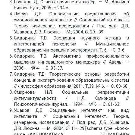
Гоулман Д. С чего начинается лидер. — М. Альпина
Бизнес Букс, 2006. – 234 с.
Люсин Д.В. Современные представления об
эмоциональном интеллекте // Социальный интеллект.
Теория, измерение, исследования / Под ред. Д.В.
Ушакова, Д.В. Люсина. — М., 2004, С. 29—39.
Сидорина Т.В. Эволюция научного метода в
интегративной психологии // Муниципальное
образование: инновации и эксперимент. Т. 6. – С. 3-6.
Сидорина Т.В. Аксиоматика профессионального
мышления инновационного менеджера // Аваль. —
2006. — № 4. — C. 33-37.
Сидорина Т.В. Теоретические основы разработки
концепции экспертирования образовательных систем
// Философия образования. 2011. Т.39. № 6. — С. 63-68.
Смирнова, Н.Л. Социальные репрезентации
интеллектуальности / Н.Л. Смирнова //
Психологический журнал. – 1994. – № 6. – С. 61-63.
Ушаков Д.В. Социальный интеллект как вид
интеллекта // Социальный интеллект. Теория,
измерение, исследования / Под ред. Д.В. Ушакова,
Д.В. Люсина. — М., 2004, С. 11—29.[schema type=»book»
name=»АКСИОМАТИКА СОЦИАЛЬНО-