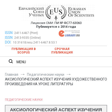
Перейти
к
содержимому
Лицензия СМИ:
ПИ № ФС77-63060
Евразийский Союз Ученых —
Публикуется с 2014 года
публикация научных статей в
ISSN:
Евразийский Союз Ученых — публикация научных статей в
2411-6467 (Print)
ISSN:
2413-9335 (Online)
ежемесячном научном журнале
ежемесячном научном журнале
DOI:
10.31618/esu.2411-6467.8.53.1
ПУБЛИКАЦИЯ В
СРОЧНАЯ
SCOPUS
ПУБЛИКАЦИЯ
MENU
Главная
Педагогические науки
АКСИОЛОГИЧЕСКИЙ АСПЕКТ ИЗУЧЕНИЯ ХУДОЖЕСТВЕННОГО
ПРОИЗВЕДЕНИЯ НА УРОКЕ ЛИТЕРАТУРЫ
ПЕДАГОГИЧЕСКИЕ НАУКИ
АКСИОЛОГИЧЕСКИЙ АСПЕКТ ИЗУЧЕНИЯ