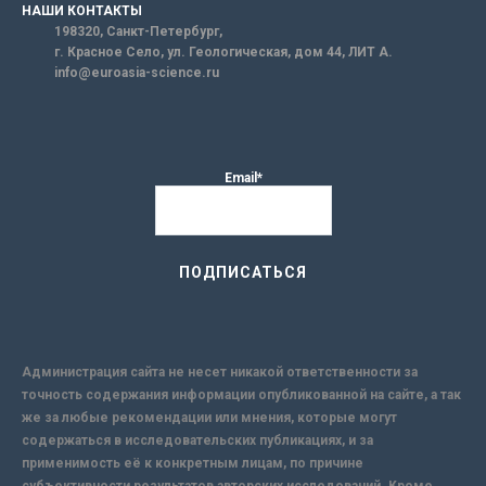
НАШИ КОНТАКТЫ
198320, Санкт-Петербург,
г. Красное Село, ул. Геологическая, дом 44, ЛИТ А.
info@euroasia-science.ru
Email*
Администрация сайта не несет никакой ответственности за
точность содержания информации опубликованной на сайте, а так
же за любые рекомендации или мнения, которые могут
содержаться в исследовательских публикациях, и за
применимость её к конкретным лицам, по причине
субъективности результатов авторских исследований. Кроме