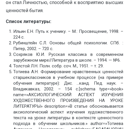
он стал Личностью, способной к восприятию высших
ценностей бытия.
Список литературы:
Ильин Е.Н. Путь к ученику. – М.: Просвещение, 1998. –
224 с.
Рубинштейн С.Л. Основы общей психологии. СПб. :
Питер, 2002. – 720 с.
Сохряков Ю.И. Русская классика в современном
зарубежном мире//Литература в школе. – 1994. — №6.
Толстой Л.Н. Полн. собр. соч. М., 1951. – т. 29.
Тотиева А.Н. Формирование нравственных ценностей
старшеклассников в учебном процессе (на примере
обучения литературе): Дис. …канд. Пед. наук. –
Владикавказ, 2002. – 154 с.[schema type=»book»
name=»АКСИОЛОГИЧЕСКИЙ АСПЕКТ ИЗУЧЕНИЯ
ХУДОЖЕСТВЕННОГО ПРОИЗВЕДЕНИЯ НА УРОКЕ
ЛИТЕРАТУРЫ» description=»В статье обосновывается
аксиологический аспект изучения художественного
текста на уроке литературы в контексте ценностного
подхода в обучении школьников.» author=»Тотиева