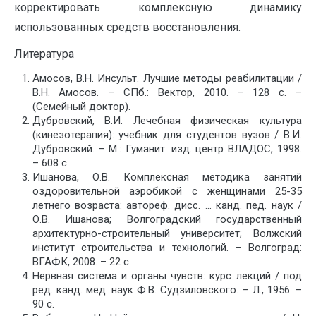
корректировать комплексную динамику
использованных средств восстановления.
Литература
Амосов, В.Н. Инсульт. Лучшие методы реабилитации /
В.Н. Амосов. – СПб.: Вектор, 2010. – 128 с. –
(Семейный доктор).
Дубровский, В.И. Лечебная физическая культура
(кинезотерапия): учебник для студентов вузов / В.И.
Дубровский. – М.: Гуманит. изд. центр ВЛАДОС, 1998.
– 608 с.
Ишанова, О.В. Комплексная методика занятий
оздоровительной аэробикой с женщинами 25-35
летнего возраста: автореф. дисс. … канд. пед. наук /
О.В. Ишанова; Волгоградский государственный
архитектурно-строительный университет; Волжский
институт строительства и технологий. – Волгоград:
ВГАФК, 2008. – 22 с.
Нервная система и органы чувств: курс лекций / под
ред. канд. мед. наук Ф.В. Судзиловского. – Л., 1956. –
90 с.