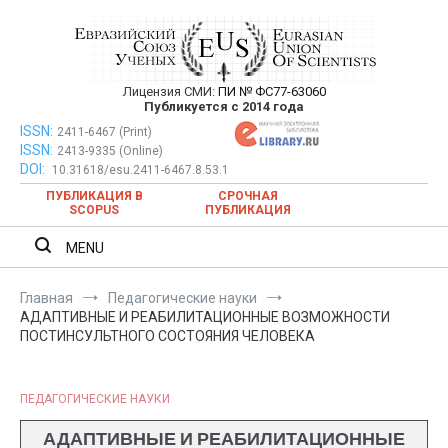
Перейти
к
содержимому
Лицензия СМИ:
ПИ № ФС77-63060
Евразийский Союз Ученых —
Публикуется с 2014 года
публикация научных статей в
ISSN:
Евразийский Союз Ученых — публикация научных статей в
2411-6467 (Print)
ISSN:
2413-9335 (Online)
ежемесячном научном журнале
ежемесячном научном журнале
DOI:
10.31618/esu.2411-6467.8.53.1
ПУБЛИКАЦИЯ В
СРОЧНАЯ
SCOPUS
ПУБЛИКАЦИЯ
MENU
Главная
Педагогические науки
АДАПТИВНЫЕ И РЕАБИЛИТАЦИОННЫЕ ВОЗМОЖНОСТИ
ПОСТИНСУЛЬТНОГО СОСТОЯНИЯ ЧЕЛОВЕКА
ПЕДАГОГИЧЕСКИЕ НАУКИ
АДАПТИВНЫЕ И РЕАБИЛИТАЦИОННЫЕ