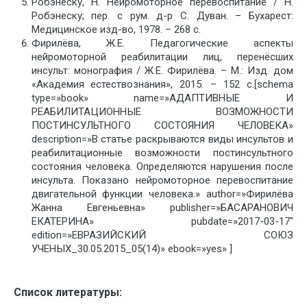
Робэнеску, Н. Нейромоторное перевоспитание / Н.
Робэнеску; пер. с рум. д-р С. Дуван. – Бухарест:
Медицинское изд-во, 1978. – 268 с.
Фирилёва, Ж.Е. Педагогические аспекты
нейромоторной реабилитации лиц, перенёсших
инсульт: монография / Ж.Е. Фирилёва. – М.: Изд. дом
«Академия естествознания», 2015. – 152 с.[schema
type=»book» name=»АДАПТИВНЫЕ И
РЕАБИЛИТАЦИОННЫЕ ВОЗМОЖНОСТИ
ПОСТИНСУЛЬТНОГО СОСТОЯНИЯ ЧЕЛОВЕКА»
description=»В статье раскрываются виды инсультов и
реабилитационные возможности постинсультного
состояния человека. Определяются нарушения после
инсульта. Показано нейромоторное перевоспитание
двигательной функции человека.» author=»Фирилёва
Жанна Евгеньевна» publisher=»БАСАРАНОВИЧ
ЕКАТЕРИНА» pubdate=»2017-03-17″
edition=»ЕВРАЗИЙСКИЙ СОЮЗ
УЧЕНЫХ_30.05.2015_05(14)» ebook=»yes» ]
Список литературы: