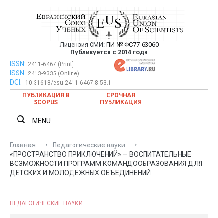
Перейти
к
содержимому
Лицензия СМИ:
ПИ № ФС77-63060
Евразийский Союз Ученых —
Публикуется с 2014 года
публикация научных статей в
ISSN:
Евразийский Союз Ученых — публикация научных статей в
2411-6467 (Print)
ISSN:
2413-9335 (Online)
ежемесячном научном журнале
ежемесячном научном журнале
DOI:
10.31618/esu.2411-6467.8.53.1
ПУБЛИКАЦИЯ В
СРОЧНАЯ
SCOPUS
ПУБЛИКАЦИЯ
MENU
Главная
Педагогические науки
«ПРОСТРАНСТВО ПРИКЛЮЧЕНИЙ» — ВОСПИТАТЕЛЬНЫЕ
ВОЗМОЖНОСТИ ПРОГРАММ КОМАНДООБРАЗОВАНИЯ ДЛЯ
ДЕТСКИХ И МОЛОДЕЖНЫХ ОБЪЕДИНЕНИЙ
ПЕДАГОГИЧЕСКИЕ НАУКИ