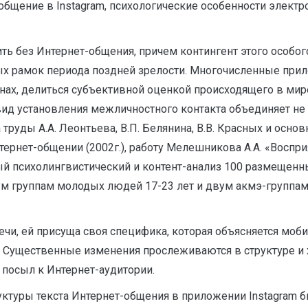
 общение в Instagram, психологические особенности элект
 без Интернет-общения, причем контингент этого особог
х рамок периода поздней зрелости. Многочисленные прил
ах, делиться субъективной оценкой происходящего в мире
вид установления межличностного контакта объединяет не 
труды А.А. Леонтьева, В.П. Белянина, В.В. Красных и осн
ернет-общении (2002г.), работу Мелешникова А.А. «Воспр
ый психолингвистический и контент-анализ 100 размещенны
ум группам молодых людей 17-23 лет и двум акмэ-группам 
речи, ей присуща своя специфика, которая объясняется мо
 Существенные изменения прослеживаются в структуре и 
посыл к Интернет-аудитории.
уктуры текста Интернет-общения в приложении Instagram 