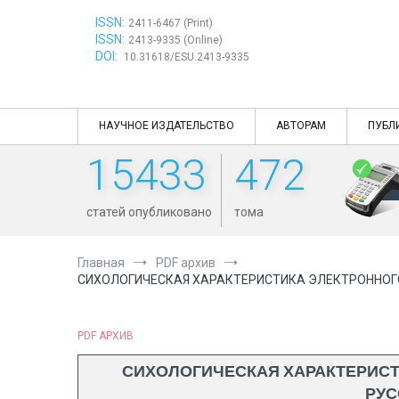
Перейти
ISSN:
к
2411-6467 (Print)
ISSN:
содержимому
2413-9335 (Online)
DOI:
10.31618/ESU.2413-9335
НАУЧНОЕ ИЗДАТЕЛЬСТВО
АВТОРАМ
ПУБЛ
15433
472
статей опубликовано
тома
Главная
PDF архив
СИХОЛОГИЧЕСКАЯ ХАРАКТЕРИСТИКА ЭЛЕКТРОННОГО
PDF АРХИВ
СИХОЛОГИЧЕСКАЯ ХАРАКТЕРИСТ
РУС