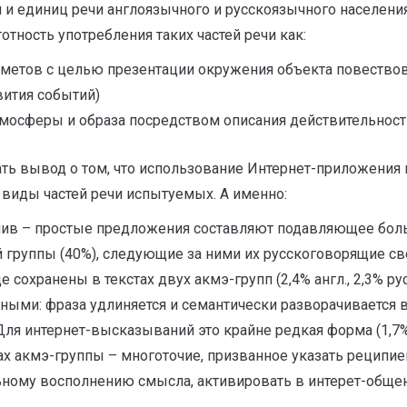
 единиц речи англоязычного и русскоязычного населения
отность употребления таких частей речи как:
метов с целью презентации окружения объекта повествов
вития событий)
мосферы и образа посредством описания действительност
ть вывод о том, что использование Интернет-приложения
 виды частей речи испытуемых. А именно:
йлив – простые предложения составляют подавляющее бол
 группы (40%), следующие за ними их русскоговорящие св
сохранены в текстах двух акмэ-групп (2,4% англ., 2,3% ру
ми: фраза удлиняется и семантически разворачивается в 
я интернет-высказываний это крайне редкая форма (1,7% ан
ах акмэ-группы – многоточие, призванное указать реципи
льному восполнению смысла, активировать в интерет-об