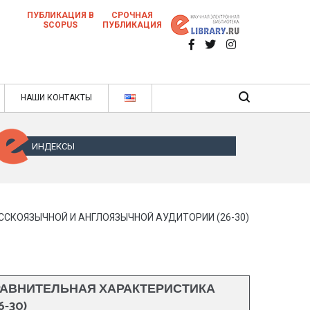
ПУБЛИКАЦИЯ В
СРОЧНАЯ
SCOPUS
ПУБЛИКАЦИЯ
 научных статей в ежемесячном научном
нале
ячном научном журнале
НАШИ КОНТАКТЫ
ИНДЕКСЫ
СКОЯЗЫЧНОЙ И АНГЛОЯЗЫЧНОЙ АУДИТОРИИ (26-30)
РАВНИТЕЛЬНАЯ ХАРАКТЕРИСТИКА
-30)