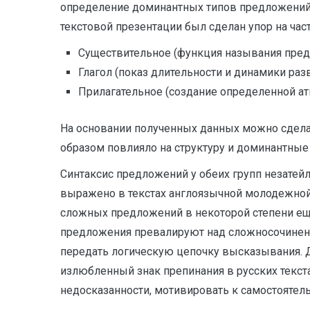
определение доминантных типов предложений и
текстовой презентации был сделан упор на част
Существительное (функция называния пред
Глагол (показ длительности и динамики раз
Прилагательное (создание определенной ат
На основании полученных данных можно сдела
образом повлияло на структуру и доминантные
Синтаксис предложений у обеих групп незате
выражено в текстах англоязычной молодежной
сложных предложений в некоторой степени еще 
предложения превалируют над сложносочиненны
передать логическую цепочку высказывания. Дл
излюбленный знак препинания в русских текст
недосказанности, мотивировать к самостояте