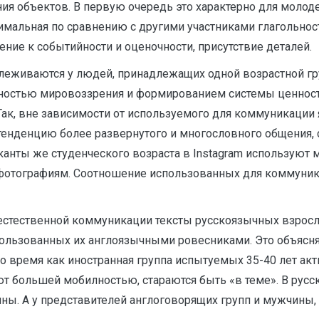
я объектов. В первую очередь это характерно для молодежи 
мальная по сравнению с другими участниками глагольность
ение к событийности и оценочности, присутствие деталей.
еживаются у людей, принадлежащих одной возрастной гру
енностью мировоззрения и формированием системы ценносте
Так, вне зависимости от используемого для коммуникации 
тенденцию более развернутого и многословного общения, 
нты же студенческого возраста в Instagram используют 
ографиям. Соотношение использованных для коммуникаци
к естественной коммуникации тексты русскоязычных взрос
спользованных их англоязычными ровесниками. Это объясн
то время как иностранная группа испытуемых 35-40 лет ак
т большей мобилностью, стараются быть «в теме». В рус
ны. А у представителей англоговорящих групп и мужчины