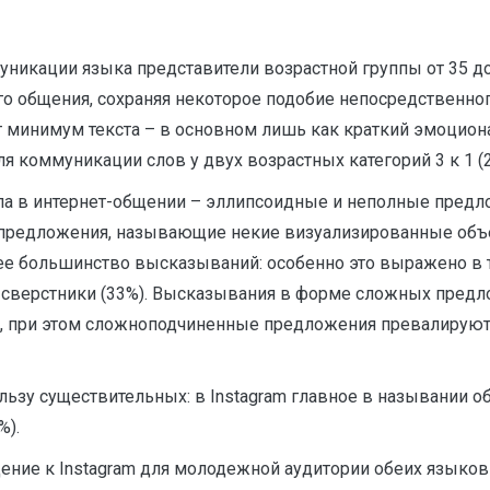
уникации языка представители возрастной группы от 35 д
го общения, сохраняя некоторое подобие непосредственн
уют минимум текста – в основном лишь как краткий эмоц
 коммуникации слов у двух возрастных категорий 3 к 1 (2
а в интернет-общении – эллипсоидные и неполные предло
предложения, называющие некие визуализированные объе
е большинство высказываний: особенно это выражено в 
 сверстники (33%). Высказывания в форме сложных предл
сск.), при этом сложноподчиненные предложения превалиру
ользу существительных: в Instagram главное в назывании о
%).
щение к Instagram для молодежной аудитории обеих языков