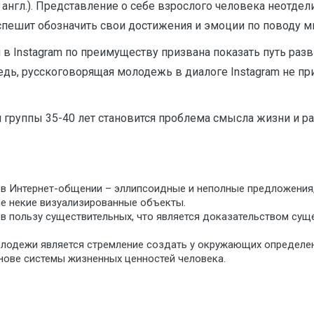
 англ.). Представление о себе взрослого человека неотдел
спешит обозначить свои достижения и эмоции по поводу м
 Instagram по преимуществу призвана показать путь разв
редь, русскоговорящая молодежь в диалоге Instagram не п
 группы 35-40 лет становится проблема смысла жизни и р
в Интернет-общении – эллипсоидные и неполные предложения, 
е некие визуализированные объекты.
 в пользу существительных, что является доказательством су
лодежи является стремление создать у окружающих определенн
снове системы жизненных ценностей человека.