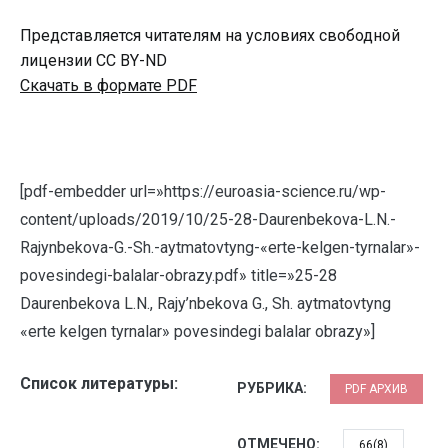
Представляется читателям на условиях свободной
лицензии CC BY-ND
Скачать в формате PDF
[pdf-embedder url=»https://euroasia-science.ru/wp-
content/uploads/2019/10/25-28-Daurenbekova-L.N.-
Rajynbekova-G.-Sh.-aytmatovtyng-«erte-kelgen-tyrnalar»-
povesindegi-balalar-obrazy.pdf» title=»25-28
Daurenbekova L.N., Rajy’nbekova G., Sh. aytmatovtyng
«erte kelgen tyrnalar» povesindegi balalar obrazy»]
Список литературы:
РУБРИКА:
PDF АРХИВ
ОТМЕЧЕНО:
66(8)