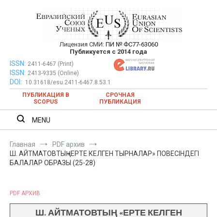
Перейти
к
содержимому
Лицензия СМИ:
ПИ № ФС77-63060
Евразийский Союз Ученых —
Публикуется с 2014 года
публикация научных статей в
ISSN:
Евразийский Союз Ученых — публикация научных статей в
2411-6467 (Print)
ISSN:
2413-9335 (Online)
ежемесячном научном журнале
ежемесячном научном журнале
DOI:
10.31618/esu.2411-6467.8.53.1
ПУБЛИКАЦИЯ В
СРОЧНАЯ
SCOPUS
ПУБЛИКАЦИЯ
MENU
Главная
PDF архив
Ш. АЙТМАТОВТЫҢ «ЕРТЕ КЕЛГЕН ТЫРНАЛАР» ПОВЕСІНДЕГІ
БАЛАЛАР ОБРАЗЫ (25-28)
PDF АРХИВ
Ш. АЙТМАТОВТЫҢ «ЕРТЕ КЕЛГЕН