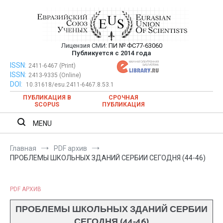
Перейти
к
содержимому
Лицензия СМИ:
ПИ № ФС77-63060
Евразийский Союз Ученых —
Публикуется с 2014 года
публикация научных статей в
ISSN:
Евразийский Союз Ученых — публикация научных статей в
2411-6467 (Print)
ISSN:
2413-9335 (Online)
ежемесячном научном журнале
ежемесячном научном журнале
DOI:
10.31618/esu.2411-6467.8.53.1
ПУБЛИКАЦИЯ В
СРОЧНАЯ
SCOPUS
ПУБЛИКАЦИЯ
MENU
Главная
PDF архив
ПРОБЛЕМЫ ШКОЛЬНЫХ ЗДАНИЙ СЕРБИИ СЕГОДНЯ (44-46)
PDF АРХИВ
ПРОБЛЕМЫ ШКОЛЬНЫХ ЗДАНИЙ СЕРБИИ
СЕГОДНЯ (44-46)