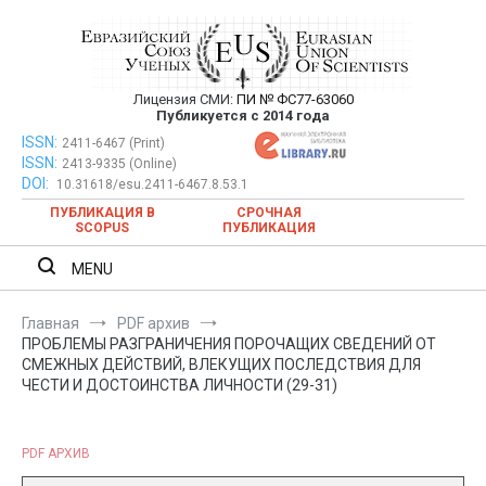
Перейти
к
содержимому
Лицензия СМИ:
ПИ № ФС77-63060
Евразийский Союз Ученых —
Публикуется с 2014 года
публикация научных статей в
ISSN:
Евразийский Союз Ученых — публикация научных статей в
2411-6467 (Print)
ISSN:
2413-9335 (Online)
ежемесячном научном журнале
ежемесячном научном журнале
DOI:
10.31618/esu.2411-6467.8.53.1
ПУБЛИКАЦИЯ В
СРОЧНАЯ
SCOPUS
ПУБЛИКАЦИЯ
MENU
Главная
PDF архив
ПРОБЛЕМЫ РАЗГРАНИЧЕНИЯ ПОРОЧАЩИХ СВЕДЕНИЙ ОТ
СМЕЖНЫХ ДЕЙСТВИЙ, ВЛЕКУЩИХ ПОСЛЕДСТВИЯ ДЛЯ
ЧЕСТИ И ДОСТОИНСТВА ЛИЧНОСТИ (29-31)
PDF АРХИВ