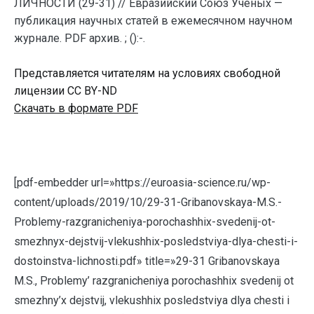
ЛИЧНОСТИ (29-31) // Евразийский Союз Ученых —
публикация научных статей в ежемесячном научном
журнале. PDF архив. ; ():-.
Представляется читателям на условиях свободной
лицензии CC BY-ND
Скачать в формате PDF
[pdf-embedder url=»https://euroasia-science.ru/wp-
content/uploads/2019/10/29-31-Gribanovskaya-M.S.-
Problemy-razgranicheniya-porochashhix-svedenij-ot-
smezhnyx-dejstvij-vlekushhix-posledstviya-dlya-chesti-i-
dostoinstva-lichnosti.pdf» title=»29-31 Gribanovskaya
M.S., Problemy’ razgranicheniya porochashhix svedenij ot
smezhny’x dejstvij, vlekushhix posledstviya dlya chesti i