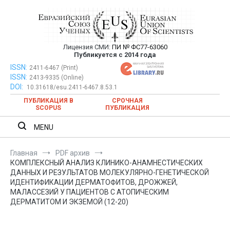
Перейти
к
содержимому
Лицензия СМИ:
ПИ № ФС77-63060
Евразийский Союз Ученых —
Публикуется с 2014 года
публикация научных статей в
ISSN:
Евразийский Союз Ученых — публикация научных статей в
2411-6467 (Print)
ISSN:
2413-9335 (Online)
ежемесячном научном журнале
ежемесячном научном журнале
DOI:
10.31618/esu.2411-6467.8.53.1
ПУБЛИКАЦИЯ В
СРОЧНАЯ
SCOPUS
ПУБЛИКАЦИЯ
MENU
Главная
PDF архив
КОМПЛЕКСНЫЙ АНАЛИЗ КЛИНИКО-АНАМНЕСТИЧЕСКИХ
ДАННЫХ И РЕЗУЛЬТАТОВ МОЛЕКУЛЯРНО-ГЕНЕТИЧЕСКОЙ
ИДЕНТИФИКАЦИИ ДЕРМАТОФИТОВ, ДРОЖЖЕЙ,
МАЛАССЕЗИЙ У ПАЦИЕНТОВ С АТОПИЧЕСКИМ
ДЕРМАТИТОМ И ЭКЗЕМОЙ (12-20)