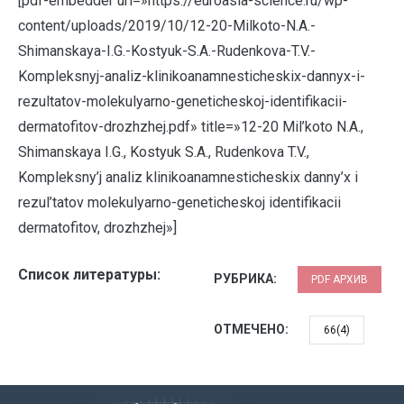
[pdf-embedder url=»https://euroasia-science.ru/wp-
content/uploads/2019/10/12-20-Milkoto-N.A.-
Shimanskaya-I.G.-Kostyuk-S.A.-Rudenkova-T.V.-
Kompleksnyj-analiz-klinikoanamnesticheskix-dannyx-i-
rezultatov-molekulyarno-geneticheskoj-identifikacii-
dermatofitov-drozhzhej.pdf» title=»12-20 Mil’koto N.A.,
Shimanskaya I.G., Kostyuk S.A., Rudenkova T.V.,
Kompleksny’j analiz klinikoanamnesticheskix danny’x i
rezul’tatov molekulyarno-geneticheskoj identifikacii
dermatofitov, drozhzhej»]
Список литературы:
РУБРИКА:
PDF АРХИВ
ОТМЕЧЕНО:
66(4)