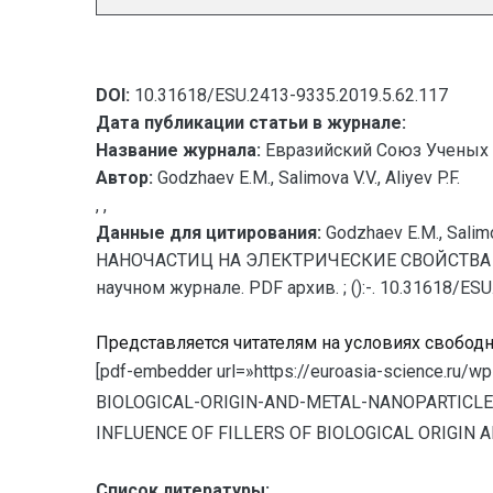
DOI:
10.31618/ESU.2413-9335.2019.5.62.117
Дата публикации статьи в журнале:
Название журнала:
Евразийский Союз Ученых 
Автор:
Godzhaev E.M., Salimova V.V., Aliyev P.F.
, ,
Данные для цитирования:
Godzhaev E.M., Sa
НАНОЧАСТИЦ НА ЭЛЕКТРИЧЕСКИЕ СВОЙСТВА БИО
научном журнале. PDF архив. ; ():-. 10.31618/ES
Представляется читателям на условиях свобод
[pdf-embedder url=»https://euroasia-science.ru/
BIOLOGICAL-ORIGIN-AND-METAL-NANOPARTICLES-ON
INFLUENCE OF FILLERS OF BIOLOGICAL ORIGIN
Список литературы: