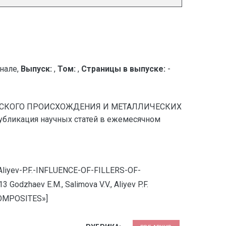
нале,
Выпуск:
,
Том:
,
Страницы в выпуске:
-
ЛОГИЧЕСКОГО ПРОИСХОЖДЕНИЯ И МЕТАЛЛИЧЕСКИХ
ликация научных статей в ежемесячном
-Aliyev-P.F.-INFLUENCE-OF-FILLERS-OF-
haev E.M., Salimova V.V., Aliyev P.F.
OMPOSITES»]