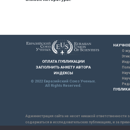
НАУЧНОЕ
О жу
Этик
ОПЛАТА ПУБЛИКАЦИИ
Инд
ЗАПОЛНИТЬ АНКЕТУ АВТОРА
Поли
Науч
ИНДЕКСЫ
Науч
© 2022 Евразийский Союз Ученых.
Реда
All Rights Reserved.
ПУБЛИКА
Администрация сайта не несет никакой ответственности з
содержаться в исследовательских публикациях, и за прим
интернет не обеспечивает в полной мере надежной защит