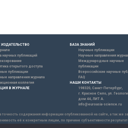
 ИЗДАТЕЛЬСТВО
БАЗА ЗНАНИЙ
рнале
Научные публикации
а научных публикаций
Научные направления журна
ексирование
Международные научные
тика открытого доступа
публикации
ные публикации
Всероссийские научные пуб
ные направления журнала
FAQ
кционная коллегия
НАШИ КОНТАКТЫ
ЦИЯ В ЖУРНАЛЕ
198320, Санкт-Петербург,
г. Красное Село, ул. Геолог
дом 44, ЛИТ А.
info@euroasia-science.ru
а точность содержания информации опубликованной на сайте, а так же 
енимость её к конкретным лицам, по причине субъективности результат
ы информации, Сайт не несет ответственности за информацию, присыла