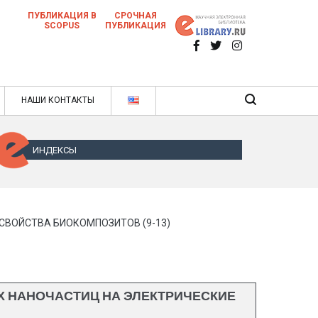
ПУБЛИКАЦИЯ В
СРОЧНАЯ
SCOPUS
ПУБЛИКАЦИЯ
 научных статей в ежемесячном научном
нале
ячном научном журнале
НАШИ КОНТАКТЫ
ИНДЕКСЫ
СВОЙСТВА БИОКОМПОЗИТОВ (9-13)
 НАНОЧАСТИЦ НА ЭЛЕКТРИЧЕСКИЕ