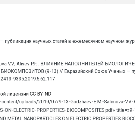
— публикация научных статей в ежемесячном научном жур
limova V.V., Aliyev P.F. . ВЛИЯНИЕ НАПОЛНИТЕЛЕЙ БИО
КОМПОЗИТОВ (9-13) // Евразийский Союз Ученых — пуб
U.2413-9335.2019.5.62.117
ной лицензии CC BY-ND
wp-content/uploads/2019/07/9-13-Godzhaev-E.M.-Salimova-V.V.
-ELECTRIC-PROPERTIES-BIOCOMPOSITES.pdf» title=»9-13 Godz
 AND METAL NANOPARTICLES ON ELECTRIC PROPERTIES BIOC