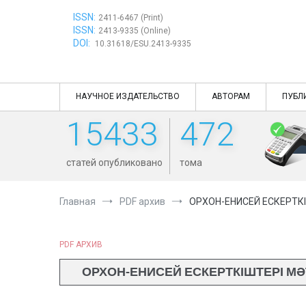
Перейти
ISSN:
к
2411-6467 (Print)
ISSN:
содержимому
2413-9335 (Online)
DOI:
10.31618/ESU.2413-9335
НАУЧНОЕ ИЗДАТЕЛЬСТВО
АВТОРАМ
ПУБЛ
15433
472
статей опубликовано
тома
Главная
PDF архив
ОРХОН-ЕНИСЕЙ ЕСКЕРТК
PDF АРХИВ
ОРХОН-ЕНИСЕЙ ЕСКЕРТКІШТЕРІ М