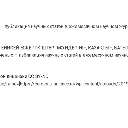
— публикация научных статей в ежемесячном научном жур
РХОН-ЕНИСЕЙ ЕСКЕРТКІШТЕРІ МӘТІНДЕРІНІҢ ҚАЗАҚТЫҢ
ных — публикация научных статей в ежемесячном научном ж
ной лицензии CC BY-ND
e/false»]https://euroasia-science.ru/wp-content/uploads/2019