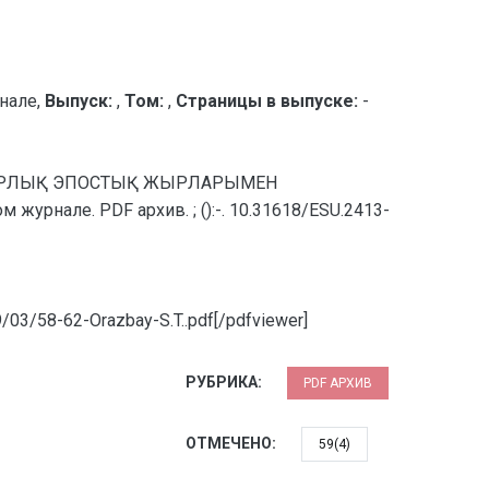
нале,
Выпуск:
,
Том:
,
Страницы в выпуске:
-
 БАТЫРЛЫҚ ЭПОСТЫҚ ЖЫРЛАРЫМЕН
урнале. PDF архив. ; ():-. 10.31618/ESU.2413-
/03/58-62-Orazbay-S.T..pdf[/pdfviewer]
РУБРИКА:
PDF АРХИВ
ОТМЕЧЕНО:
59(4)