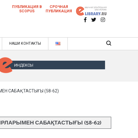
ПУБЛИКАЦИЯ В
СРОЧНАЯ
SCOPUS
ПУБЛИКАЦИЯ
 научных статей в ежемесячном научном
нале
ячном научном журнале
НАШИ КОНТАКТЫ
ИНДЕКСЫ
ЕН САБАҚТАСТЫҒЫ (58-62)
РЛАРЫМЕН САБАҚТАСТЫҒЫ (58-62)