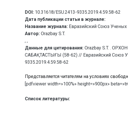
DOI:
10.31618/ESU.2413-9335.2019.4.59.58-62
Дата публикации статьи в журнале:
Название журнала:
Евразийский Союз Ученых 
Автор:
Orazbay S.T.
, ,
Данные для цитирования:
Orazbay S.T. . О
САБАҚТАСТЫҒЫ (58-62) // Евразийский Союз Уче
9335.2019.4.59.58-62
Представляется читателям на условиях свобод
[pdfviewer width=»100%» height=»900px» beta=»tru
Список литературы: