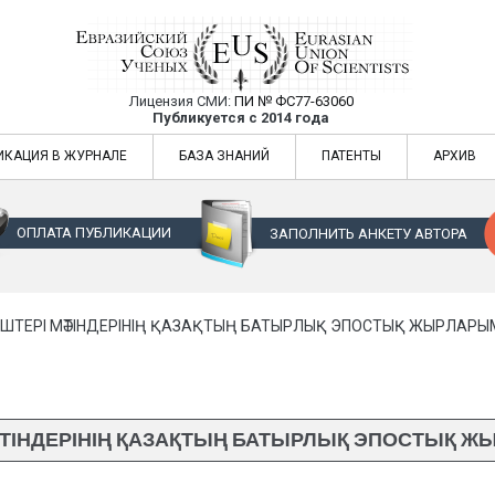
Лицензия СМИ:
ПИ № ФС77-63060
Евразийский Союз Ученых — публикация
Публикуется с 2014 года
жур
Евразийский Союз Ученых — публикация научных статей в ежемес
ИКАЦИЯ В ЖУРНАЛЕ
БАЗА ЗНАНИЙ
ПАТЕНТЫ
АРХИВ
ОПЛАТА ПУБЛИКАЦИИ
ЗАПОЛНИТЬ АНКЕТУ АВТОРА
ІШТЕРІ МӘТІНДЕРІНІҢ ҚАЗАҚТЫҢ БАТЫРЛЫҚ ЭПОСТЫҚ ЖЫРЛАРЫМ
ӘТІНДЕРІНІҢ ҚАЗАҚТЫҢ БАТЫРЛЫҚ ЭПОСТЫҚ ЖЫ