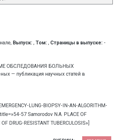
нале,
Выпуск:
,
Том:
,
Страницы в выпуске:
-
ИТМЕ ОБСЛЕДОВАНИЯ БОЛЬНЫХ
х — публикация научных статей в
E-OF-EMERGENCY-LUNG-BIOPSY-IN-AN-ALGORITHM-
le=»54-57 Samorodov N.A. PLACE OF
 OF DRUG-RESISTANT TUBERCULOSIS»]