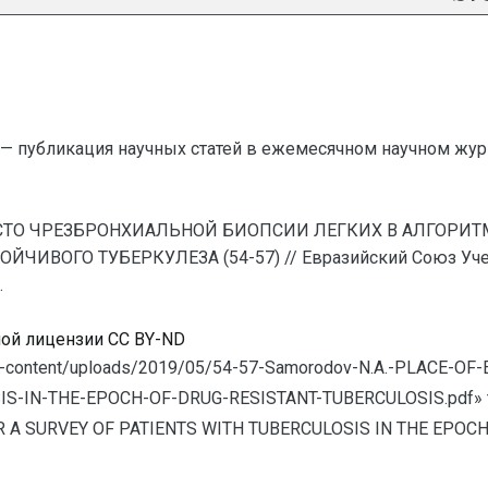
— публикация научных статей в ежемесячном научном жур
. МЕСТО ЧРЕЗБРОНХИАЛЬНОЙ БИОПСИИ ЛЕГКИХ В АЛГОР
ИВОГО ТУБЕРКУЛЕЗА (54-57) // Евразийский Союз Учены
.
ной лицензии CC BY-ND
ru/wp-content/uploads/2019/05/54-57-Samorodov-N.A.-PLAC
-IN-THE-EPOCH-OF-DRUG-RESISTANT-TUBERCULOSIS.pdf» tit
 A SURVEY OF PATIENTS WITH TUBERCULOSIS IN THE EPOCH