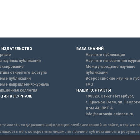
 ИЗДАТЕЛЬСТВО
БАЗА ЗНАНИЙ
рнале
Научные публикации
а научных публикаций
Научные направления журна
ексирование
Международные научные
тика открытого доступа
публикации
ные публикации
Всероссийские научные пуб
ные направления журнала
FAQ
кционная коллегия
НАШИ КОНТАКТЫ
ЦИЯ В ЖУРНАЛЕ
198320, Санкт-Петербург,
г. Красное Село, ул. Геолог
дом 44, ЛИТ А.
info@euroasia-science.ru
а точность содержания информации опубликованной на сайте, а так же 
енимость её к конкретным лицам, по причине субъективности результат
ы информации, Сайт не несет ответственности за информацию, присыла