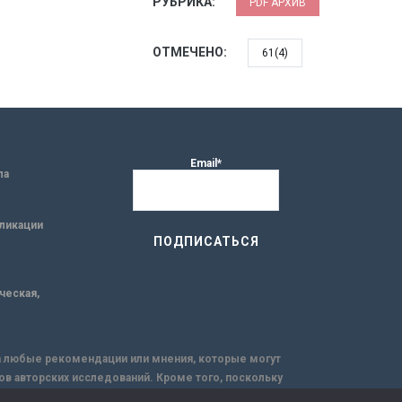
РУБРИКА:
PDF АРХИВ
ОТМЕЧЕНО:
61(4)
Email*
ла
ликации
ическая,
за любые рекомендации или мнения, которые могут
ов авторских исследований. Кроме того, поскольку
емую через интернет.