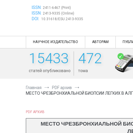
Перейти
ISSN:
к
2411-6467 (Print)
ISSN:
содержимому
2413-9335 (Online)
DOI:
10.31618/ESU.2413-9335
НАУЧНОЕ ИЗДАТЕЛЬСТВО
АВТОРАМ
ПУБЛ
15433
472
статей опубликовано
тома
Главная
PDF архив
МЕСТО ЧРЕЗБРОНХИАЛЬНОЙ БИОПСИИ ЛЕГКИХ В АЛ
PDF АРХИВ
МЕСТО ЧРЕЗБРОНХИАЛЬНОЙ БИО
Л