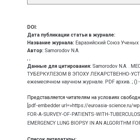
DOI:
Дата публикации статьи в журнале:
Название журнала:
Евразийский Союз Ученых 
Автор:
Samorodov N.A.
, ,
Данные для цитирования:
Samorodov N.A. 
ТУБЕРКУЛЕЗОМ В ЭПОХУ ЛЕКАРСТВЕННО-УСТОЙЧ
ежемесячном научном журнале. PDF архив. ; ():-
Представляется читателям на условиях свобод
[pdf-embedder url=»https://euroasia-science.
FOR-A-SURVEY-OF-PATIENTS-WITH-TUBERCULOSIS
EMERGENCY LUNG BIOPSY IN AN ALGORITHM FOR
Список литературы: