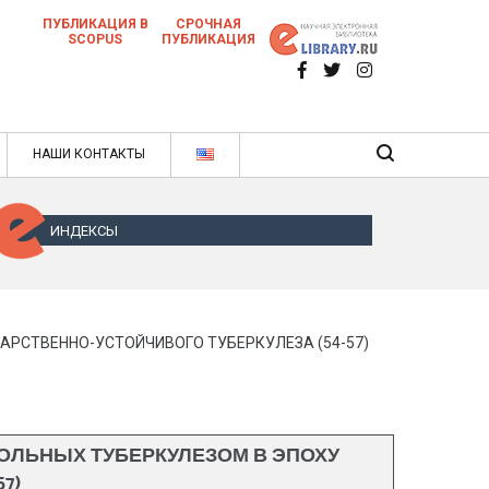
ПУБЛИКАЦИЯ В
СРОЧНАЯ
SCOPUS
ПУБЛИКАЦИЯ
 научных статей в ежемесячном научном
нале
ячном научном журнале
НАШИ КОНТАКТЫ
ИНДЕКСЫ
АРСТВЕННО-УСТОЙЧИВОГО ТУБЕРКУЛЕЗА (54-57)
ОЛЬНЫХ ТУБЕРКУЛЕЗОМ В ЭПОХУ
7)