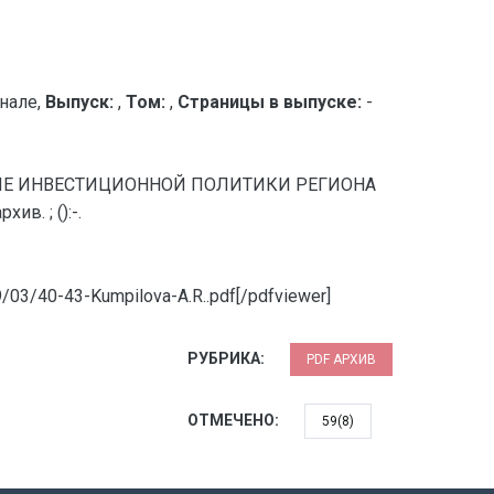
нале,
Выпуск:
,
Том:
,
Страницы в выпуске:
-
ЕНИЕ ИНВЕСТИЦИОННОЙ ПОЛИТИКИ РЕГИОНА
в. ; ():-.
9/03/40-43-Kumpilova-A.R..pdf[/pdfviewer]
РУБРИКА:
PDF АРХИВ
ОТМЕЧЕНО:
59(8)