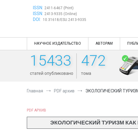
Перейти
ISSN:
к
2411-6467 (Print)
ISSN:
содержимому
2413-9335 (Online)
DOI:
10.31618/ESU.2413-9335
НАУЧНОЕ ИЗДАТЕЛЬСТВО
АВТОРАМ
ПУБЛ
15433
472
статей опубликовано
тома
Главная
PDF архив
ЭКОЛОГИЧЕСКИЙ ТУРИЗМ
PDF АРХИВ
ЭКОЛОГИЧЕСКИЙ ТУРИЗМ КАК