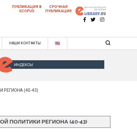
ПУБЛИКАЦИЯ В
СРОЧНАЯ
SCOPUS
ПУБЛИКАЦИЯ
 научных статей в ежемесячном научном
нале
ячном научном журнале
НАШИ КОНТАКТЫ
ИНДЕКСЫ
РЕГИОНА (40-43)
 ПОЛИТИКИ РЕГИОНА (40-43)