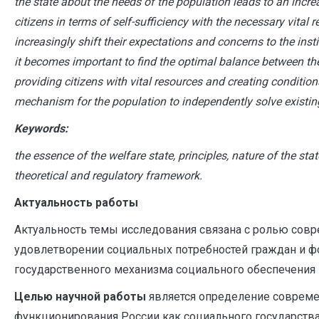
the state about the needs of the population leads to an increa
citizens in terms of self-sufficiency with the necessary vital r
increasingly shift their expectations and concerns to the insti
it becomes important to find the optimal balance between the 
providing citizens with vital resources and creating condition
mechanism for the population to independently solve existin
Keywords:
the essence of the welfare state, principles, nature of the sta
theoretical and regulatory framework.
Актуальность работы
Актуальность темы исследования связана с ролью совр
удовлетворении социальных потребностей граждан и 
государственного механизма социального обеспечения 
Целью научной работы
является определение соврем
функционирования России как социального государства