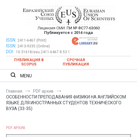
Перейти
к
содержимому
Лицензия СМИ:
ПИ № ФС77-63060
Евразийский Союз Ученых —
Публикуется с 2014 года
публикация научных статей в
ISSN:
Евразийский Союз Ученых — публикация научных статей в
2411-6467 (Print)
ISSN:
2413-9335 (Online)
ежемесячном научном журнале
ежемесячном научном журнале
DOI:
10.31618/esu.2411-6467.8.53.1
ПУБЛИКАЦИЯ В
СРОЧНАЯ
SCOPUS
ПУБЛИКАЦИЯ
MENU
Главная
PDF архив
ОСОБЕННОСТИ ПРЕПОДАВАНИЯ ФИЗИКИ НА АНГЛИЙСКОМ
ЯЗЫКЕ ДЛЯ ИНОСТРАННЫХ СТУДЕНТОВ ТЕХНИЧЕСКОГО
ВУЗА (33-35)
PDF АРХИВ