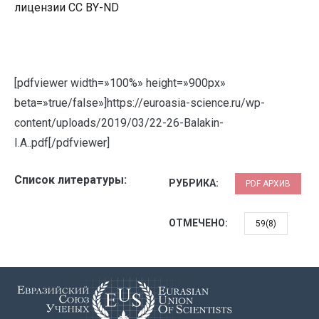
лицензии CC BY-ND
[pdfviewer width=»100%» height=»900px»
beta=»true/false»]https://euroasia-science.ru/wp-
content/uploads/2019/03/22-26-Balakin-
I.A..pdf[/pdfviewer]
Список литературы:
РУБРИКА:
PDF АРХИВ
ОТМЕЧЕНО:
59(8)