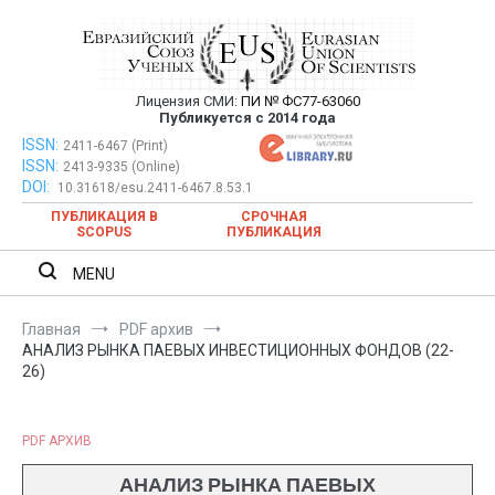
Перейти
к
содержимому
Лицензия СМИ:
ПИ № ФС77-63060
Евразийский Союз Ученых —
Публикуется с 2014 года
публикация научных статей в
ISSN:
Евразийский Союз Ученых — публикация научных статей в
2411-6467 (Print)
ISSN:
2413-9335 (Online)
ежемесячном научном журнале
ежемесячном научном журнале
DOI:
10.31618/esu.2411-6467.8.53.1
ПУБЛИКАЦИЯ В
СРОЧНАЯ
SCOPUS
ПУБЛИКАЦИЯ
MENU
Главная
PDF архив
АНАЛИЗ РЫНКА ПАЕВЫХ ИНВЕСТИЦИОННЫХ ФОНДОВ (22-
26)
PDF АРХИВ
АНАЛИЗ РЫНКА ПАЕВЫХ