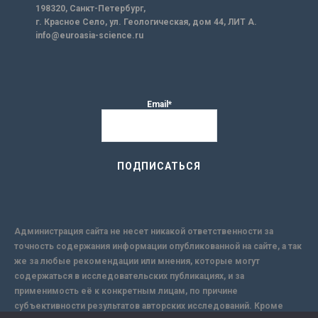
198320, Санкт-Петербург,
г. Красное Село, ул. Геологическая, дом 44, ЛИТ А.
info@euroasia-science.ru
Email*
Администрация сайта не несет никакой ответственности за
точность содержания информации опубликованной на сайте, а так
же за любые рекомендации или мнения, которые могут
содержаться в исследовательских публикациях, и за
применимость её к конкретным лицам, по причине
субъективности результатов авторских исследований. Кроме