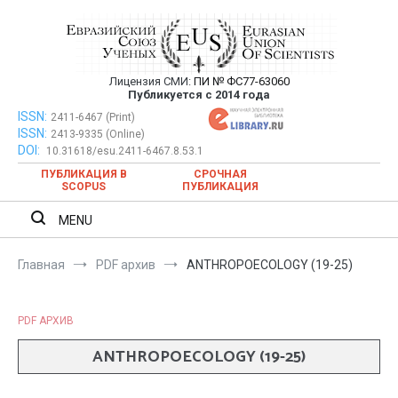
Перейти
к
содержимому
Лицензия СМИ:
ПИ № ФС77-63060
Евразийский Союз Ученых —
Публикуется с 2014 года
публикация научных статей в
ISSN:
Евразийский Союз Ученых — публикация научных статей в
2411-6467 (Print)
ISSN:
2413-9335 (Online)
ежемесячном научном журнале
ежемесячном научном журнале
DOI:
10.31618/esu.2411-6467.8.53.1
ПУБЛИКАЦИЯ В
СРОЧНАЯ
SCOPUS
ПУБЛИКАЦИЯ
MENU
Главная
PDF архив
ANTHROPOECOLOGY (19-25)
PDF АРХИВ
ANTHROPOECOLOGY (19-25)