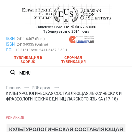
Перейти
к
содержимому
Лицензия СМИ:
ПИ № ФС77-63060
Евразийский Союз Ученых —
Публикуется с 2014 года
публикация научных статей в
ISSN:
Евразийский Союз Ученых — публикация научных статей в
2411-6467 (Print)
ISSN:
2413-9335 (Online)
ежемесячном научном журнале
ежемесячном научном журнале
DOI:
10.31618/esu.2411-6467.8.53.1
ПУБЛИКАЦИЯ В
СРОЧНАЯ
SCOPUS
ПУБЛИКАЦИЯ
MENU
Главная
PDF архив
КУЛЬТУРОЛОГИЧЕСКАЯ СОСТАВЛЯЮЩАЯ ЛЕКСИЧЕСКИХ И
ФРАЗЕОЛОГИЧЕСКИХ ЕДИНИЦ ЛАКСКОГО ЯЗЫКА (17-18)
PDF АРХИВ
КУЛЬТУРОЛОГИЧЕСКАЯ СОСТАВЛЯЮЩАЯ