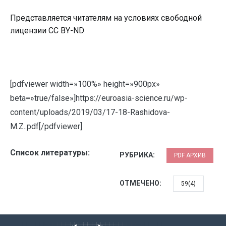
Представляется читателям на условиях свободной
лицензии CC BY-ND
[pdfviewer width=»100%» height=»900px»
beta=»true/false»]https://euroasia-science.ru/wp-
content/uploads/2019/03/17-18-Rashidova-
M.Z..pdf[/pdfviewer]
Список литературы:
РУБРИКА:
PDF АРХИВ
ОТМЕЧЕНО:
59(4)