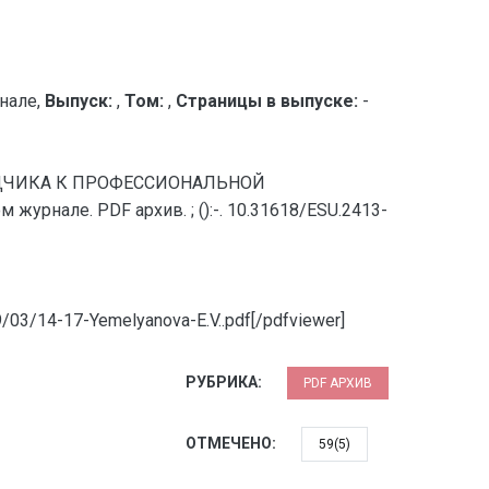
нале,
Выпуск:
,
Том:
,
Страницы в выпуске:
-
ВОДЧИКА К ПРОФЕССИОНАЛЬНОЙ
рнале. PDF архив. ; ():-. 10.31618/ESU.2413-
9/03/14-17-Yemelyanova-E.V..pdf[/pdfviewer]
РУБРИКА:
PDF АРХИВ
ОТМЕЧЕНО:
59(5)