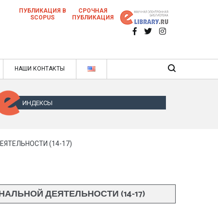
ПУБЛИКАЦИЯ В
СРОЧНАЯ
SCOPUS
ПУБЛИКАЦИЯ
 научных статей в ежемесячном научном
нале
ячном научном журнале
НАШИ КОНТАКТЫ
ИНДЕКСЫ
ЯТЕЛЬНОСТИ (14-17)
ЛЬНОЙ ДЕЯТЕЛЬНОСТИ (14-17)