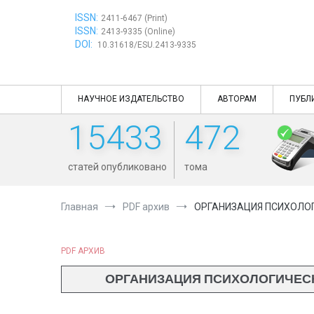
Перейти
ISSN:
к
2411-6467 (Print)
ISSN:
содержимому
2413-9335 (Online)
DOI:
10.31618/ESU.2413-9335
НАУЧНОЕ ИЗДАТЕЛЬСТВО
АВТОРАМ
ПУБЛ
15433
472
статей опубликовано
тома
Главная
PDF архив
ОРГАНИЗАЦИЯ ПСИХОЛОГ
PDF АРХИВ
ОРГАНИЗАЦИЯ ПСИХОЛОГИЧЕСК