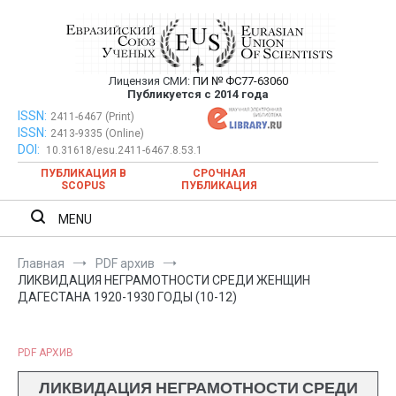
Перейти
к
содержимому
Лицензия СМИ:
ПИ № ФС77-63060
Евразийский Союз Ученых —
Публикуется с 2014 года
публикация научных статей в
ISSN:
Евразийский Союз Ученых — публикация научных статей в
2411-6467 (Print)
ISSN:
2413-9335 (Online)
ежемесячном научном журнале
ежемесячном научном журнале
DOI:
10.31618/esu.2411-6467.8.53.1
ПУБЛИКАЦИЯ В
СРОЧНАЯ
SCOPUS
ПУБЛИКАЦИЯ
MENU
Главная
PDF архив
ЛИКВИДАЦИЯ НЕГРАМОТНОСТИ СРЕДИ ЖЕНЩИН
ДАГЕСТАНА 1920-1930 ГОДЫ (10-12)
PDF АРХИВ
ЛИКВИДАЦИЯ НЕГРАМОТНОСТИ СРЕДИ