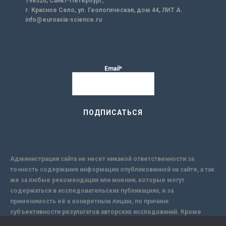
198320, Санкт-Петербург,
г. Красное Село, ул. Геологическая, дом 44, ЛИТ А.
info@euroasia-science.ru
Email*
Администрация сайта не несет никакой ответственности за
точность содержания информации опубликованной на сайте, а так
же за любые рекомендации или мнения, которые могут
содержаться в исследовательских публикациях, и за
применимость её к конкретным лицам, по причине
субъективности результатов авторских исследований. Кроме
того, поскольку интернет не обеспечивает в полной мере