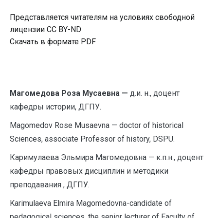
Представляется читателям на условиях свободной
лицензии CC BY-ND
Скачать в формате PDF
Магомедова Роза Мусаевна —
д.и. н., доцент
кафедры истории, ДГПУ.
M
agomedov Rose Musaevna — doctor of historical
Sciences, associate Professor of history, DSPU.
Каримулаева Эльмира Магомедовна — к.п.н., доцент
кафедры правовых дисциплин и методики
преподавания , ДГПУ.
Karimulaeva Elmira Magomedovna-candidate of
pedagogical sciences, the senior lecturer of Faculty of