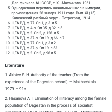
Даг. филиала АН СССР, т.IХ. -Махачкала, 1961.
Однодневная перепись начальных школ в империи,
произведенная 28 января 1911 года. Вып. ХI (15).
Кавказский учебный округ.- Петроград, 1914.
ЦГА РД, ф.77. Оп.1, д.3. л.5
ЦГА РД, ф.4-п. Оп.35, д.32. л.5.
ЦГА РД, ф.2. Оп.2, д.128. л.5
ЦГА РД, ф.37-п. Оп.19, д.66. л.7.
ЦГА РД, ф.77. Оп.1, д.3.л.2
ЦГА РД, ф.37-р. Оп.19, л.53.
ЦГА РД, ф.2. Оп.2, д.98.л.5.
Literature
1. Akbiev S. H. Authority of the teacher (From the
experience of the Dagestan school). — Makhachkala,
1979. – 91c.
2. Hasanova A. I. Elimination of illiteracy among the female
population of Dagestan in the process of socialist