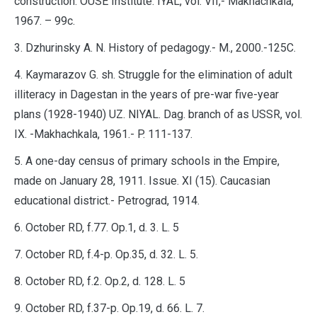
construction. OUSE Institute. IYAL, vol. VII,- Makhachkala,
1967. – 99c.
3. Dzhurinsky A. N. History of pedagogy.- M., 2000.-125C.
4. Kaymarazov G. sh. Struggle for the elimination of adult
illiteracy in Dagestan in the years of pre-war five-year
plans (1928-1940) UZ. NIYAL. Dag. branch of as USSR, vol.
IX. -Makhachkala, 1961.- P. 111-137.
5. A one-day census of primary schools in the Empire,
made on January 28, 1911. Issue. XI (15). Caucasian
educational district.- Petrograd, 1914.
6. October RD, f.77. Op.1, d. 3. L. 5
7. October RD, f.4-p. Op.35, d. 32. L. 5.
8. October RD, f.2. Op.2, d. 128. L. 5
9. October RD, f.37-p. Op.19, d. 66. L. 7.