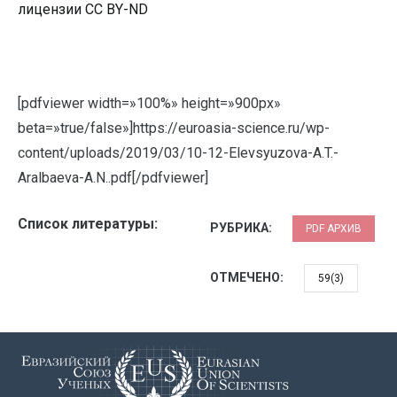
лицензии CC BY-ND
[pdfviewer width=»100%» height=»900px»
beta=»true/false»]https://euroasia-science.ru/wp-
content/uploads/2019/03/10-12-Elevsyuzova-A.T.-
Aralbaeva-A.N..pdf[/pdfviewer]
Список литературы:
РУБРИКА:
PDF АРХИВ
ОТМЕЧЕНО:
59(3)