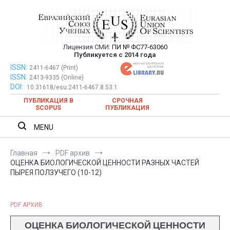
Перейти
к
содержимому
Лицензия СМИ:
ПИ № ФС77-63060
Евразийский Союз Ученых —
Публикуется с 2014 года
публикация научных статей в
ISSN:
Евразийский Союз Ученых — публикация научных статей в
2411-6467 (Print)
ISSN:
2413-9335 (Online)
ежемесячном научном журнале
ежемесячном научном журнале
DOI:
10.31618/esu.2411-6467.8.53.1
ПУБЛИКАЦИЯ В
СРОЧНАЯ
SCOPUS
ПУБЛИКАЦИЯ
MENU
Главная
PDF архив
ОЦЕНКА БИОЛОГИЧЕСКОЙ ЦЕННОСТИ РАЗНЫХ ЧАСТЕЙ
ПЫРЕЯ ПОЛЗУЧЕГО (10-12)
PDF АРХИВ
ОЦЕНКА БИОЛОГИЧЕСКОЙ ЦЕННОСТИ