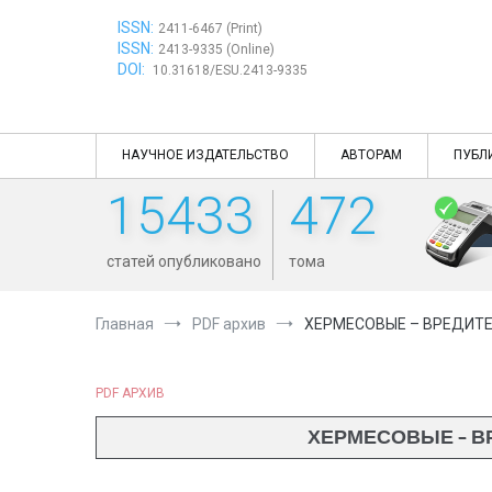
Перейти
ISSN:
к
2411-6467 (Print)
ISSN:
содержимому
2413-9335 (Online)
DOI:
10.31618/ESU.2413-9335
НАУЧНОЕ ИЗДАТЕЛЬСТВО
АВТОРАМ
ПУБЛ
15433
472
статей опубликовано
тома
Главная
PDF архив
ХЕРМЕСОВЫЕ – ВРЕДИТЕ
PDF АРХИВ
ХЕРМЕСОВЫЕ – ВР