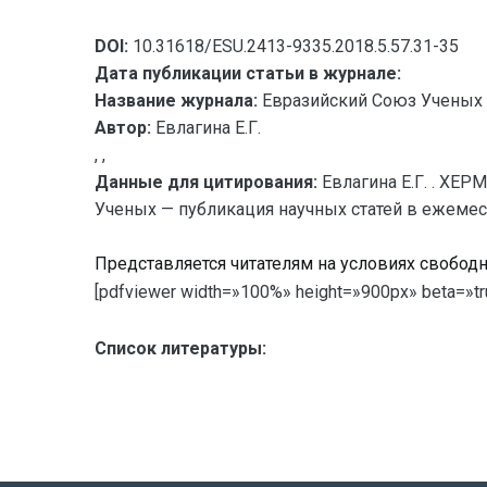
DOI:
10.31618/ESU.2413-9335.2018.5.57.31-35
Дата публикации статьи в журнале:
Название журнала:
Евразийский Союз Ученых 
Автор:
Евлагина Е.Г.
, ,
Данные для цитирования:
Евлагина Е.Г. . Х
Ученых — публикация научных статей в ежемесяч
Представляется читателям на условиях свобод
[pdfviewer width=»100%» height=»900px» beta=»tr
Список литературы: