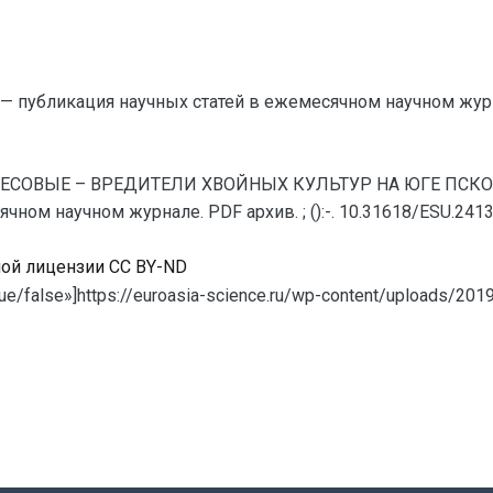
— публикация научных статей в ежемесячном научном жур
ЕРМЕСОВЫЕ – ВРЕДИТЕЛИ ХВОЙНЫХ КУЛЬТУР НА ЮГЕ ПСКОВ
ном научном журнале. PDF архив. ; ():-. 10.31618/ESU.2413
ной лицензии CC BY-ND
ue/false»]https://euroasia-science.ru/wp-content/uploads/201