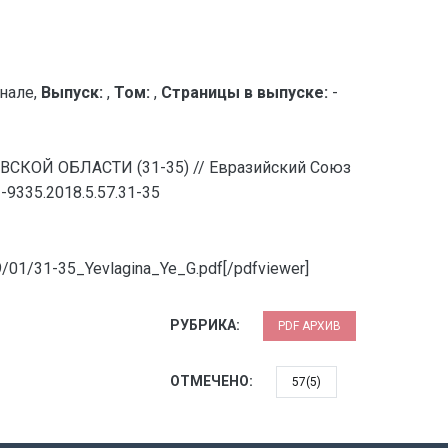
нале,
Выпуск:
,
Том:
,
Страницы в выпуске:
-
СКОЙ ОБЛАСТИ (31-35) // Евразийский Союз
-9335.2018.5.57.31-35
9/01/31-35_Yevlagina_Ye_G.pdf[/pdfviewer]
РУБРИКА:
PDF АРХИВ
ОТМЕЧЕНО:
57(5)