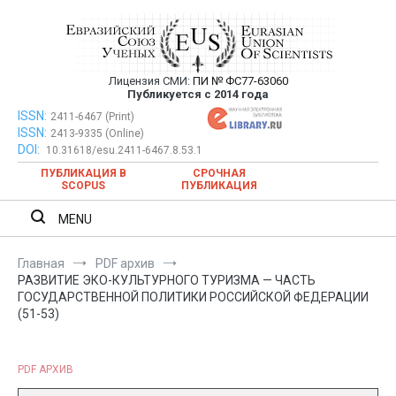
Перейти
к
содержимому
Лицензия СМИ:
ПИ № ФС77-63060
Евразийский Союз Ученых —
Публикуется с 2014 года
публикация научных статей в
ISSN:
Евразийский Союз Ученых — публикация научных статей в
2411-6467 (Print)
ISSN:
2413-9335 (Online)
ежемесячном научном журнале
ежемесячном научном журнале
DOI:
10.31618/esu.2411-6467.8.53.1
ПУБЛИКАЦИЯ В
СРОЧНАЯ
SCOPUS
ПУБЛИКАЦИЯ
MENU
Главная
PDF архив
РАЗВИТИЕ ЭКО-КУЛЬТУРНОГО ТУРИЗМА — ЧАСТЬ
ГОСУДАРСТВЕННОЙ ПОЛИТИКИ РОССИЙСКОЙ ФЕДЕРАЦИИ
(51-53)
PDF АРХИВ