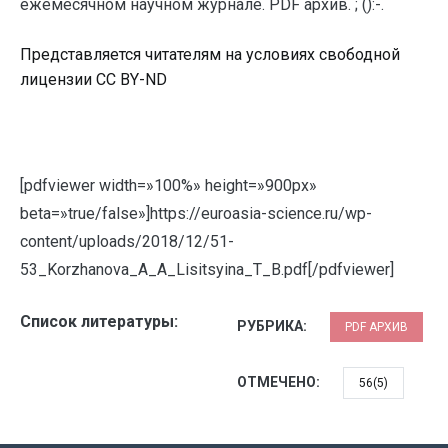
ежемесячном научном журнале. PDF архив. ; ():-.
Представляется читателям на условиях свободной
лицензии CC BY-ND
[pdfviewer width=»100%» height=»900px»
beta=»true/false»]https://euroasia-science.ru/wp-
content/uploads/2018/12/51-
53_Korzhanova_A_A_Lisitsyina_T_B.pdf[/pdfviewer]
Список литературы:
РУБРИКА:
PDF АРХИВ
ОТМЕЧЕНО:
56(5)