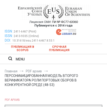
Перейти
к
содержимому
Лицензия СМИ:
ПИ № ФС77-63060
Евразийский Союз Ученых —
Публикуется с 2014 года
публикация научных статей в
ISSN:
Евразийский Союз Ученых — публикация научных статей в
2411-6467 (Print)
ISSN:
2413-9335 (Online)
ежемесячном научном журнале
ежемесячном научном журнале
DOI:
10.31618/esu.2411-6467.8.53.1
ПУБЛИКАЦИЯ В
СРОЧНАЯ
SCOPUS
ПУБЛИКАЦИЯ
MENU
Главная
PDF архив
ПЕРСОНИФИЦИРОВАННАЯ МОДЕЛЬ ВТОРОГО
ВЕРИФИКАТОРА РОЛИ ПОРТОВЫХ СБОРОВ В
КОНКУРЕНТНОЙ СРЕДЕ (48-53)
PDF АРХИВ