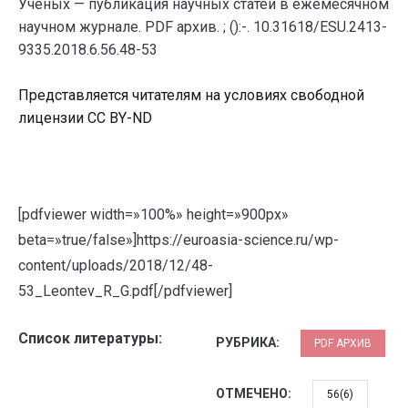
Ученых — публикация научных статей в ежемесячном
научном журнале. PDF архив. ; ():-. 10.31618/ESU.2413-
9335.2018.6.56.48-53
Представляется читателям на условиях свободной
лицензии CC BY-ND
[pdfviewer width=»100%» height=»900px»
beta=»true/false»]https://euroasia-science.ru/wp-
content/uploads/2018/12/48-
53_Leontev_R_G.pdf[/pdfviewer]
Список литературы:
РУБРИКА:
PDF АРХИВ
ОТМЕЧЕНО:
56(6)