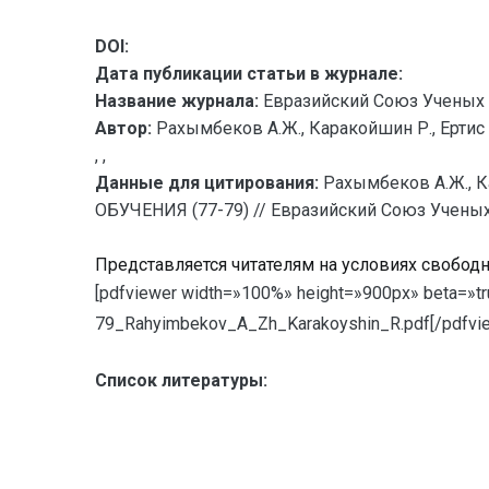
DOI:
Дата публикации статьи в журнале:
Название журнала:
Евразийский Союз Ученых 
Автор:
Рахымбеков А.Ж., Каракойшин Р., Ертис 
, ,
Данные для цитирования:
Рахымбеков А.Ж., 
ОБУЧЕНИЯ (77-79) // Евразийский Союз Ученых 
Представляется читателям на условиях свобод
[pdfviewer width=»100%» height=»900px» beta=»tr
79_Rahyimbekov_A_Zh_Karakoyshin_R.pdf[/pdfvie
Список литературы: