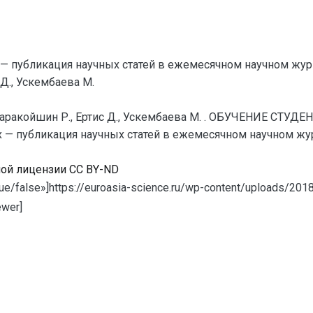
— публикация научных статей в ежемесячном научном жур
Д., Ускембаева М.
Каракойшин Р., Ертис Д., Ускембаева М. . ОБУЧЕНИЕ 
— публикация научных статей в ежемесячном научном журнал
ной лицензии CC BY-ND
ue/false»]https://euroasia-science.ru/wp-content/uploads/201
wer]