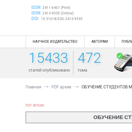
Перейти
ISSN:
к
2411-6467 (Print)
ISSN:
содержимому
2413-9335 (Online)
DOI:
10.31618/ESU.2413-9335
НАУЧНОЕ ИЗДАТЕЛЬСТВО
АВТОРАМ
ПУБЛ
15433
472
статей опубликовано
тома
Главная
PDF архив
ОБУЧЕНИЕ СТУДЕНТОВ М
PDF АРХИВ
ОБУЧЕНИЕ СТ