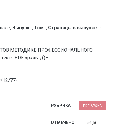
нале,
Выпуск:
,
Том:
,
Страницы в выпуске:
-
СТУДЕНТОВ МЕТОДИКЕ ПРОФЕССИОНАЛЬНОГО
е. PDF архив. ; ():-.
8/12/77-
РУБРИКА:
PDF АРХИВ
ОТМЕЧЕНО:
56(5)