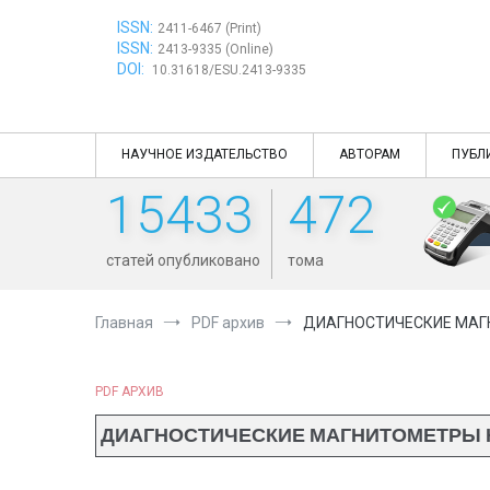
Перейти
ISSN:
к
2411-6467 (Print)
ISSN:
содержимому
2413-9335 (Online)
DOI:
10.31618/ESU.2413-9335
НАУЧНОЕ ИЗДАТЕЛЬСТВО
АВТОРАМ
ПУБЛ
15433
472
статей опубликовано
тома
Главная
PDF архив
ДИАГНОСТИЧЕСКИЕ МАГН
PDF АРХИВ
ДИАГНОСТИЧЕСКИЕ МАГНИТОМЕТРЫ Н