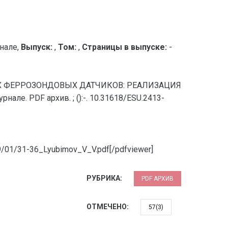
нале,
Выпуск:
,
Том:
,
Страницы в выпуске:
-
ЫХ ФЕРРОЗОНДОВЫХ ДАТЧИКОВ: РЕАЛИЗАЦИЯ
ле. PDF архив. ; ():-. 10.31618/ESU.2413-
19/01/31-36_Lyubimov_V_V.pdf[/pdfviewer]
РУБРИКА:
PDF АРХИВ
ОТМЕЧЕНО:
57(3)