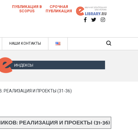
ПУБЛИКАЦИЯ В
СРОЧНАЯ
SCOPUS
ПУБЛИКАЦИЯ
 научных статей в ежемесячном научном
нале
ячном научном журнале
НАШИ КОНТАКТЫ
ИНДЕКСЫ
РЕАЛИЗАЦИЯ И ПРОЕКТЫ (31-36)
В: РЕАЛИЗАЦИЯ И ПРОЕКТЫ (31-36)