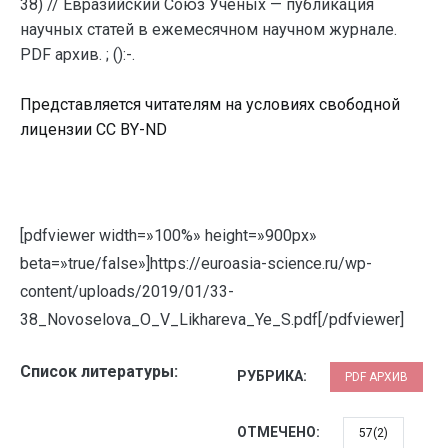
38) // Евразийский Союз Ученых — публикация
научных статей в ежемесячном научном журнале.
PDF архив. ; ():-.
Представляется читателям на условиях свободной
лицензии CC BY-ND
[pdfviewer width=»100%» height=»900px»
beta=»true/false»]https://euroasia-science.ru/wp-
content/uploads/2019/01/33-
38_Novoselova_O_V_Likhareva_Ye_S.pdf[/pdfviewer]
Список литературы:
РУБРИКА:
PDF АРХИВ
ОТМЕЧЕНО:
57(2)