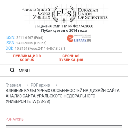
Перейти
к
содержимому
Лицензия СМИ:
ПИ № ФС77-63060
Евразийский Союз Ученых —
Публикуется с 2014 года
публикация научных статей в
ISSN:
Евразийский Союз Ученых — публикация научных статей в
2411-6467 (Print)
ISSN:
2413-9335 (Online)
ежемесячном научном журнале
ежемесячном научном журнале
DOI:
10.31618/esu.2411-6467.8.53.1
ПУБЛИКАЦИЯ В
СРОЧНАЯ
SCOPUS
ПУБЛИКАЦИЯ
MENU
Главная
PDF архив
ВЛИЯНИЕ КУЛЬТУРНЫХ ОСОБЕННОСТЕЙ НА ДИЗАЙН САЙТА:
АНАЛИЗ САЙТА УРАЛЬСКОГО ФЕДЕРАЛЬНОГО
УНИВЕРСИТЕТА (33-38)
PDF АРХИВ