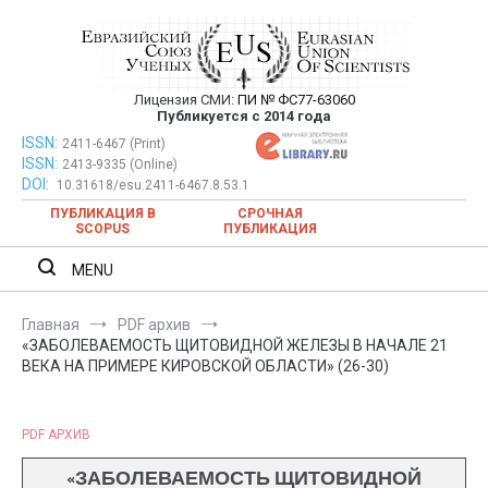
Перейти
к
содержимому
Лицензия СМИ:
ПИ № ФС77-63060
Евразийский Союз Ученых —
Публикуется с 2014 года
публикация научных статей в
ISSN:
Евразийский Союз Ученых — публикация научных статей в
2411-6467 (Print)
ISSN:
2413-9335 (Online)
ежемесячном научном журнале
ежемесячном научном журнале
DOI:
10.31618/esu.2411-6467.8.53.1
ПУБЛИКАЦИЯ В
СРОЧНАЯ
SCOPUS
ПУБЛИКАЦИЯ
MENU
Главная
PDF архив
«ЗАБОЛЕВАЕМОСТЬ ЩИТОВИДНОЙ ЖЕЛЕЗЫ В НАЧАЛЕ 21
ВЕКА НА ПРИМЕРЕ КИРОВСКОЙ ОБЛАСТИ» (26-30)
PDF АРХИВ
«ЗАБОЛЕВАЕМОСТЬ ЩИТОВИДНОЙ