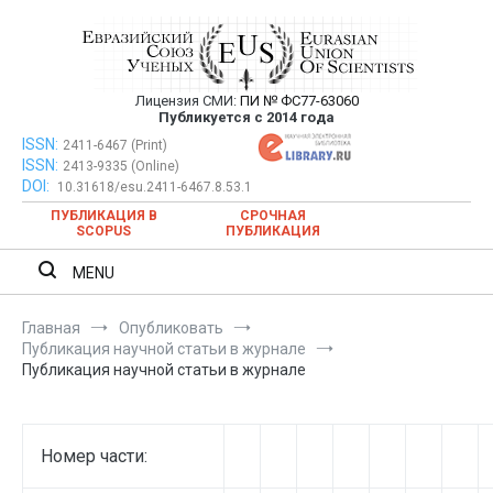
Перейти
к
содержимому
Лицензия СМИ:
ПИ № ФС77-63060
Евразийский Союз Ученых —
Публикуется с 2014 года
публикация научных статей в
ISSN:
Евразийский Союз Ученых — публикация научных статей в
2411-6467 (Print)
ISSN:
2413-9335 (Online)
ежемесячном научном журнале
ежемесячном научном журнале
DOI:
10.31618/esu.2411-6467.8.53.1
ПУБЛИКАЦИЯ В
СРОЧНАЯ
SCOPUS
ПУБЛИКАЦИЯ
MENU
Главная
Опубликовать
Публикация научной статьи в журнале
Публикация научной статьи в журнале
Номер части: