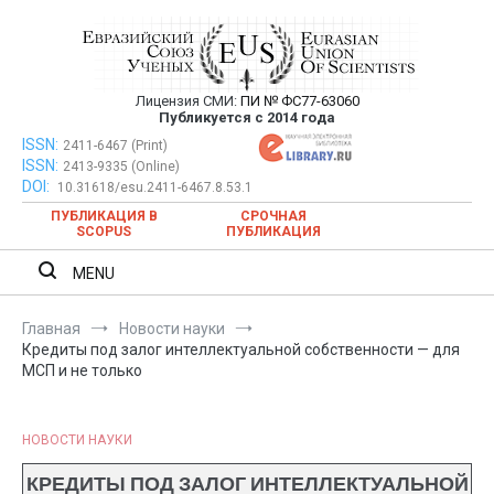
Перейти
к
содержимому
Лицензия СМИ:
ПИ № ФС77-63060
Евразийский Союз Ученых —
Публикуется с 2014 года
публикация научных статей в
ISSN:
Евразийский Союз Ученых — публикация научных статей в
2411-6467 (Print)
ISSN:
2413-9335 (Online)
ежемесячном научном журнале
ежемесячном научном журнале
DOI:
10.31618/esu.2411-6467.8.53.1
ПУБЛИКАЦИЯ В
СРОЧНАЯ
SCOPUS
ПУБЛИКАЦИЯ
MENU
Главная
Новости науки
Кредиты под залог интеллектуальной собственности — для
МСП и не только
НОВОСТИ НАУКИ
КРЕДИТЫ ПОД ЗАЛОГ ИНТЕЛЛЕКТУАЛЬНОЙ