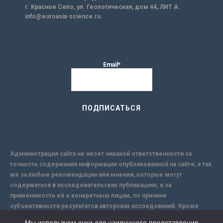
г. Красное Село, ул. Геологическая, дом 44, ЛИТ А.
info@euroasia-science.ru
Email*
Администрация сайта не несет никакой ответственности за
точность содержания информации опубликованной на сайте, а так
же за любые рекомендации или мнения, которые могут
содержаться в исследовательских публикациях, и за
применимость её к конкретным лицам, по причине
субъективности результатов авторских исследований. Кроме
того, поскольку интернет не обеспечивает в полной мере
Мы используем куки для наилучшего представления