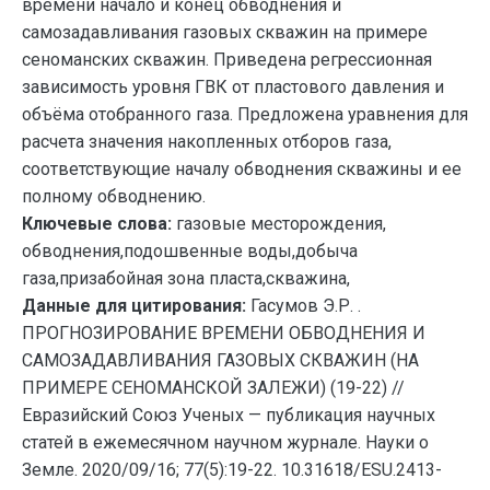
времени начало и конец обводнения и
самозадавливания газовых скважин на примере
сеноманских скважин. Приведена регрессионная
зависимость уровня ГВК от пластового давления и
объёма отобранного газа. Предложена уравнения для
расчета значения накопленных отборов газа,
соответствующие началу обводнения скважины и ее
полному обводнению.
Ключевые слова:
газовые месторождения,
обводнения,подошвенные воды,добыча
газа,призабойная зона пласта,скважина,
Данные для цитирования:
Гасумов Э.Р. .
ПРОГНОЗИРОВАНИЕ ВРЕМЕНИ ОБВОДНЕНИЯ И
САМОЗАДАВЛИВАНИЯ ГАЗОВЫХ СКВАЖИН (НА
ПРИМЕРЕ СЕНОМАНСКОЙ ЗАЛЕЖИ) (19-22) //
Евразийский Союз Ученых — публикация научных
статей в ежемесячном научном журнале. Науки о
Земле. 2020/09/16; 77(5):19-22. 10.31618/ESU.2413-