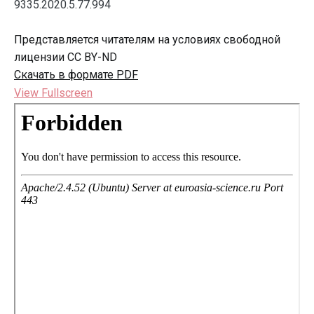
9335.2020.5.77.994
Представляется читателям на условиях свободной
лицензии CC BY-ND
Скачать в формате PDF
View Fullscreen
Перейти
к
содержимому
PDF