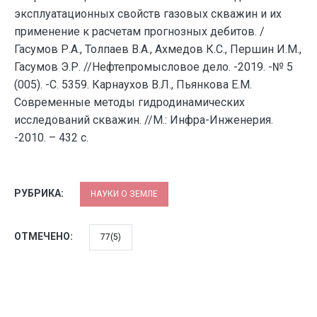
эксплуатационных свойств газовых скважин и их
применение к расчетам прогнозных дебитов. /
Гасумов Р.А., Толпаев В.А., Ахмедов К.С., Першин И.М.,
Гасумов Э.Р. //Нефтепромысловое дело. -2019. -№ 5
(005). -С. 5359. Карнаухов В.Л., Пьянкова Е.М.
Современные методы гидродинамических
исследований скважин. //М.: Инфра-Инженерия.
-2010. – 432 с.
РУБРИКА:
НАУКИ О ЗЕМЛЕ
ОТМЕЧЕНО:
77(5)