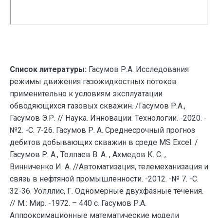
Список литературы:
Гасумов Р.А. Исследования
режимы движения газожидкостных потоков
применительно к условиям эксплуатации
обводяющихся газовых скважин. /Гасумов Р.А.,
Гасумов Э.Р. // Наука. Инновации. Технологии. -2020. -
№2. -С. 7-26. Гасумов Р. А. Среднесрочный прогноз
дебитов добывающих скважин в среде MS Excel. /
Гасумов Р. А., Толпаев В. А. , Ахмедов К. С. ,
Винниченко И. А. //Автоматизация, телемеханизация и
связь в нефтяной промышленности. -2012. -№ 7. -С.
32-36. Уолллис, Г. Одномерные двухфазные течения.
// М.: Мир. -1972. – 440 с. Гасумов Р.А.
Аппроксимационные математические модели