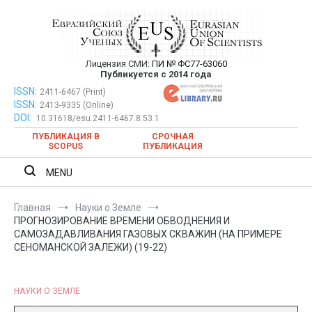
Перейти
к
содержимому
Лицензия СМИ:
ПИ № ФС77-63060
Евразийский Союз Ученых —
Публикуется с 2014 года
публикация научных статей в
ISSN:
Евразийский Союз Ученых — публикация научных статей в
2411-6467 (Print)
ISSN:
2413-9335 (Online)
ежемесячном научном журнале
ежемесячном научном журнале
DOI:
10.31618/esu.2411-6467.8.53.1
ПУБЛИКАЦИЯ В
СРОЧНАЯ
SCOPUS
ПУБЛИКАЦИЯ
MENU
Главная
Науки о Земле
ПРОГНОЗИРОВАНИЕ ВРЕМЕНИ ОБВОДНЕНИЯ И
САМОЗАДАВЛИВАНИЯ ГАЗОВЫХ СКВАЖИН (НА ПРИМЕРЕ
СЕНОМАНСКОЙ ЗАЛЕЖИ) (19-22)
НАУКИ О ЗЕМЛЕ