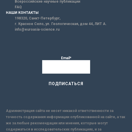
Всероссийские научные публикации
FAQ
НАШИ КОНТАКТЫ
198320, Санкт-Петербург,
г. Красное Село, ул. Геологическая, дом 44, ЛИТ А.
info@euroasia-science.ru
Email*
Администрация сайта не несет никакой ответственности за
точность содержания информации опубликованной на сайте, а так
же за любые рекомендации или мнения, которые могут
содержаться в исследовательских публикациях, и за