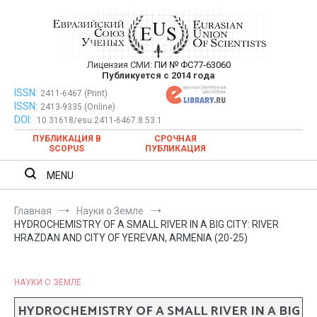
Перейти
к
содержимому
Лицензия СМИ:
ПИ № ФС77-63060
Евразийский Союз Ученых —
Публикуется с 2014 года
публикация научных статей в
ISSN:
Евразийский Союз Ученых — публикация научных статей в
2411-6467 (Print)
ISSN:
2413-9335 (Online)
ежемесячном научном журнале
ежемесячном научном журнале
DOI:
10.31618/esu.2411-6467.8.53.1
ПУБЛИКАЦИЯ В
СРОЧНАЯ
SCOPUS
ПУБЛИКАЦИЯ
MENU
Главная
Науки о Земле
HYDROCHEMISTRY OF A SMALL RIVER IN A BIG CITY: RIVER
HRAZDAN AND CITY OF YEREVAN, ARMENIA (20-25)
НАУКИ О ЗЕМЛЕ
HYDROCHEMISTRY OF A SMALL RIVER IN A BIG