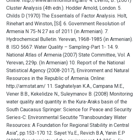
Online: http://www.armmonitoring.am/ 4. Everitt, B.: (2001)
Cluster Analysis (4th edn.). Hodder Arnold, London. 5.
Childs D (1970) The Essentials of Factor Analysis. Holt,
Rinehart and Winston, [Sl]. 6. Government Resolution of
Armenia N 75-N 27 as of 2011 (in Armenian). 7.
Hydrochemical Bulletin. Yerevan, 1968-1985 (in Armenian).
8. ISO 5667: Water Quality – Sampling-Part 1- 14. 9.
National Atlas of Armenia (2007) State Committee, Vol. A
Yerevan, 229p. (In Armenian) 10. Report of the National
Statistical Agency (2008-2017), Environment and Natural
Resources in the Republic of Armenia. Online:
http://armstat.am/ 11. Saghatelyan K.A., Campana M.E.,
Vener B.B., Kekelidze N., Suleymanov B. (2008) Monitoring
water quality and quantity in the Kura-Araks basin of the
South Caucasus Springer: Science for Peace and Security
Series-C: Environmental Secutite “Transboundary Water
Resources: A Foundation for Regional Stability in Central
Asia”, pp.153-170 12. Sayet Yu.E., Revich B.A, Yanin E.P