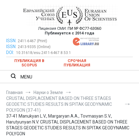
Перейти
к
содержимому
Лицензия СМИ:
ПИ № ФС77-63060
Евразийский Союз Ученых —
Публикуется с 2014 года
публикация научных статей в
ISSN:
Евразийский Союз Ученых — публикация научных статей в
2411-6467 (Print)
ISSN:
2413-9335 (Online)
ежемесячном научном журнале
ежемесячном научном журнале
DOI:
10.31618/esu.2411-6467.8.53.1
ПУБЛИКАЦИЯ В
СРОЧНАЯ
SCOPUS
ПУБЛИКАЦИЯ
MENU
Главная
Науки о Земле
CRUSTAL DISPLACEMENT BASED ON THREE STAGES
GEODETIC STUDIES RESULTS IN SPITAK GEODYNAMIC
POLYGON (37-41)
37-41 Manukyan L.V., Margaryan A.A., Tovmasyan S.V.,
Harutyunyan N.V. CRUSTAL DISPLACEMENT BASED ON THREE
STAGES GEODETIC STUDIES RESULTS IN SPITAK GEODYNAMIC
POLYGON