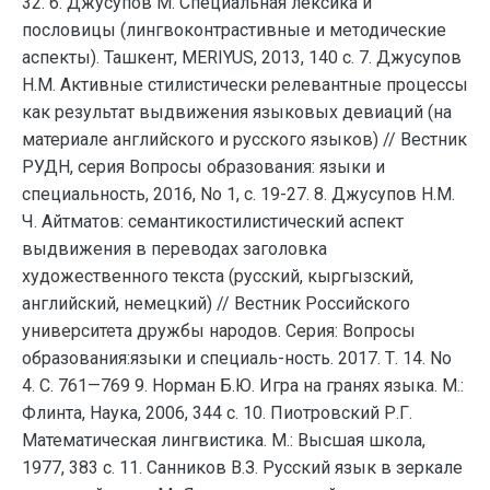
32. 6. Джусупов М. Специальная лексика и
пословицы (лингвоконтрастивные и методические
аспекты). Ташкент, MERIYUS, 2013, 140 с. 7. Джусупов
Н.М. Активные стилистически релевантные процессы
как результат выдвижения языковых девиаций (на
материале английского и русского языков) // Вестник
РУДН, серия Вопросы образования: языки и
специальность, 2016, No 1, с. 19-27. 8. Джусупов Н.М.
Ч. Айтматов: семантикостилистический аспект
выдвижения в переводах заголовка
художественного текста (русский, кыргызский,
английский, немецкий) // Вестник Российского
университета дружбы народов. Серия: Вопросы
образования:языки и специаль-ность. 2017. Т. 14. No
4. С. 761—769 9. Норман Б.Ю. Игра на гранях языка. М.:
Флинта, Наука, 2006, 344 с. 10. Пиотровский Р.Г.
Математическая лингвистика. М.: Высшая школа,
1977, 383 с. 11. Санников В.З. Русский язык в зеркале