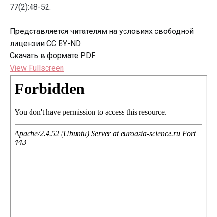
77(2):48-52.
Представляется читателям на условиях свободной
лицензии CC BY-ND
Скачать в формате PDF
View Fullscreen
Перейти
к
содержимому
PDF