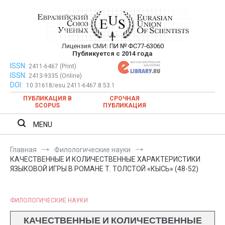
Перейти
к
содержимому
Лицензия СМИ:
ПИ № ФС77-63060
Евразийский Союз Ученых —
Публикуется с 2014 года
публикация научных статей в
ISSN:
Евразийский Союз Ученых — публикация научных статей в
2411-6467 (Print)
ISSN:
2413-9335 (Online)
ежемесячном научном журнале
ежемесячном научном журнале
DOI:
10.31618/esu.2411-6467.8.53.1
ПУБЛИКАЦИЯ В
СРОЧНАЯ
SCOPUS
ПУБЛИКАЦИЯ
MENU
Главная
Филологические науки
КАЧЕСТВЕННЫЕ И КОЛИЧЕСТВЕННЫЕ ХАРАКТЕРИСТИКИ
ЯЗЫКОВОЙ ИГРЫ В РОМАНЕ Т. ТОЛСТОЙ «КЫСЬ» (48-52)
ФИЛОЛОГИЧЕСКИЕ НАУКИ
КАЧЕСТВЕННЫЕ И КОЛИЧЕСТВЕННЫЕ