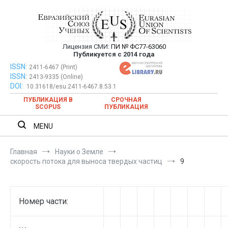
Перейти
к
содержимому
Лицензия СМИ:
ПИ № ФС77-63060
Евразийский Союз Ученых —
Публикуется с 2014 года
публикация научных статей в
ISSN:
Евразийский Союз Ученых — публикация научных статей в
2411-6467 (Print)
ISSN:
2413-9335 (Online)
ежемесячном научном журнале
ежемесячном научном журнале
DOI:
10.31618/esu.2411-6467.8.53.1
ПУБЛИКАЦИЯ В
СРОЧНАЯ
SCOPUS
ПУБЛИКАЦИЯ
MENU
Главная
Науки о Земле
скорость потока для выноса твердых частиц
9
Номер части: