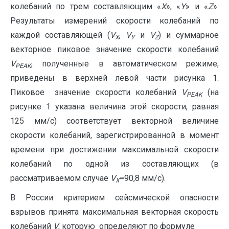
колебаний по трем составляющим «
Х
», «
Y
» и «
Z
».
Результаты измерений скорости колебаний по
каждой составляющей (
V
,
V
и
V
) и суммарное
X
Y
Z
векторное пиковое значение скорости колебаний
V
, полученные в автоматическом режиме,
PEAK
приведены в верхней левой части рисунка 1.
Пиковое значение скорости колебаний
V
(на
PEAK
рисунке 1 указана величина этой скорости, равная
125 мм/с) соответствует векторной величине
скорости колебаний, зарегистрированной в момент
времени при достижении максимальной скорости
колебаний по одной из составляющих (в
рассматриваемом случае
V
=90,8 мм/с).
X
В России критерием сейсмической опасности
взрывов принята максимальная векторная скорость
колебаний
V
, которую определяют по формуле