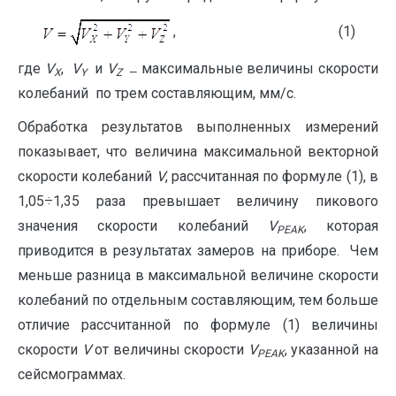
, (1)
где
V
,
V
и
V
максимальные величины скорости
X
Y
Z
—
колебаний по трем составляющим, мм/с.
Обработка результатов выполненных измерений
показывает, что величина максимальной векторной
скорости колебаний
V
, рассчитанная по формуле (1), в
1,05÷1,35 раза превышает величину пикового
значения скорости колебаний
V
, которая
PEAK
приводится в результатах замеров на приборе. Чем
меньше разница в максимальной величине скорости
колебаний по отдельным составляющим, тем больше
отличие рассчитанной по формуле (1) величины
скорости
V
от величины скорости
V
, указанной на
PEAK
сейсмограммах.