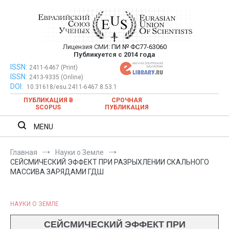
Перейти
к
содержимому
Лицензия СМИ:
ПИ № ФС77-63060
Евразийский Союз Ученых —
Публикуется с 2014 года
публикация научных статей в
ISSN:
Евразийский Союз Ученых — публикация научных статей в
2411-6467 (Print)
ISSN:
2413-9335 (Online)
ежемесячном научном журнале
ежемесячном научном журнале
DOI:
10.31618/esu.2411-6467.8.53.1
ПУБЛИКАЦИЯ В
СРОЧНАЯ
SCOPUS
ПУБЛИКАЦИЯ
MENU
Главная
Науки о Земле
СЕЙСМИЧЕСКИЙ ЭФФЕКТ ПРИ РАЗРЫХЛЕНИИ СКАЛЬНОГО
МАССИВА ЗАРЯДАМИ ГДШ
НАУКИ О ЗЕМЛЕ
СЕЙСМИЧЕСКИЙ ЭФФЕКТ ПРИ