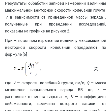
Результаты обработки записей измерений величины
максимальной векторной скорости колебаний грунта
V
в зависимости от приведенной массы заряда ,
полученные при проведении исследований,
показаны на графике на рисунке 2.
При мгновенном взрывании величину максимальной
векторной скорости колебаний определяют по
формуле [6]
, (2)
где
V
— скорость колебаний грунта, см/с;
Q
— масса
мгновенно взрываемого заряда ВВ, кг;
r
—
расстояние от места взрыва, м;
К
— коэффициент
сейсмичности, величина которого зависит от
геологических и гидрогеологических условий в