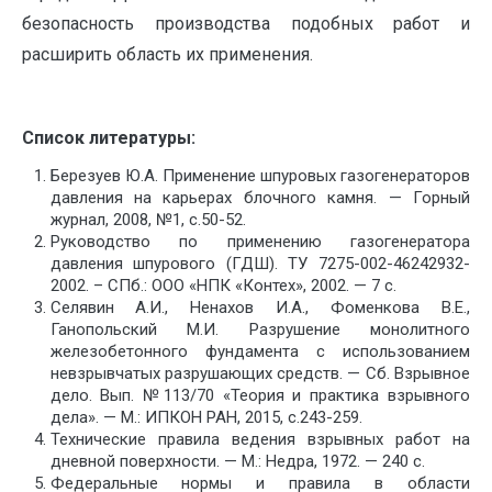
безопасность производства подобных работ и
расширить область их применения.
Список литературы:
Березуев Ю.А. Применение шпуровых газогенераторов
давления на карьерах блочного камня. — Горный
журнал, 2008, №1, с.50-52.
Руководство по применению газогенератора
давления шпурового (ГДШ). ТУ 7275-002-46242932-
2002. – СПб.: ООО «НПК «Контех», 2002. — 7 с.
Селявин А.И., Ненахов И.А., Фоменкова В.Е.,
Ганопольский М.И. Разрушение монолитного
железобетонного фундамента с использованием
невзрывчатых разрушающих средств. — Сб. Взрывное
дело. Вып. №113/70 «Теория и практика взрывного
дела». — М.: ИПКОН РАН, 2015, с.243-259.
Технические правила ведения взрывных работ на
дневной поверхности. — М.: Недра, 1972. — 240 с.
Федеральные нормы и правила в области