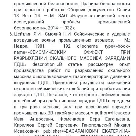
промышленной безопасности. Правила безопасности
при взрывных работах. Сборник документов. Серия
13. Вып. 14. — М.: ЗАО «Научно-технический центр
исследований проблем промышленной
безопасности», 2014. — 332 с.
Цейтлин Я.И., Смолий Н.И. Сейсмические и ударные
воздушные волны промышленных взрывов. — М.:
Недра, 1981. — 192 с.[schema type=»book»
name=»СЕЙСМИЧЕСКИЙ ЭФФЕКТ ПРИ
РАЗРЫХЛЕНИИ СКАЛЬНОГО МАССИВА ЗАРЯДАМИ
ГДШ» description=»В статье рассмотрен опыт
производства работ по разрыхлению скального
массива с использованием газогенераторов давления
шпуровых ГДШ. Приведены результаты измерений
скорости сейсмических колебаний при срабатывании
зарядов ГДШ. Показано, что скорость сейсмических
колебаний при срабатывании зарядов ГДШ в среднем
в три раза меньше, чем при взрывании зарядов
промышленных ВВ такой же массы. » author=»Ненахов
Иван Андреевич, Фоменкова Вера Евгеньевна,
Кириллов Сергей Сергеевич, Ганопольский Михаил
Исаакович» publisher=»БАСАРАНОВИЧ ЕКАТЕРИНА»