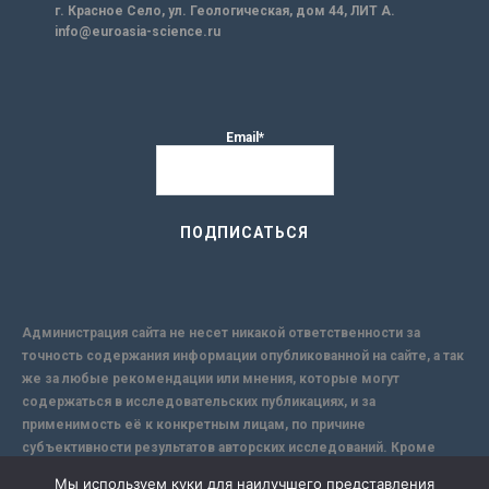
г. Красное Село, ул. Геологическая, дом 44, ЛИТ А.
info@euroasia-science.ru
Email*
Администрация сайта не несет никакой ответственности за
точность содержания информации опубликованной на сайте, а так
же за любые рекомендации или мнения, которые могут
содержаться в исследовательских публикациях, и за
применимость её к конкретным лицам, по причине
субъективности результатов авторских исследований. Кроме
того, поскольку интернет не обеспечивает в полной мере
Мы используем куки для наилучшего представления