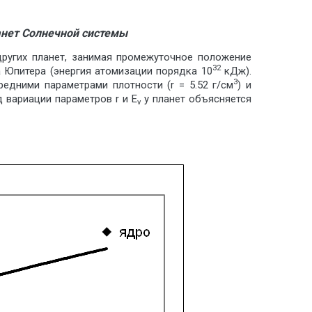
ланет Солнечной системы
ругих планет, занимая промежуточное положение
32
 Юпитера (энергия атомизации порядка 10
кДж).
3
дними параметрами плотности (r = 5.52 г/см
) и
д вариации параметров r и Е
у планет объясняется
v