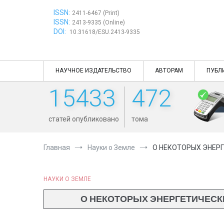
Перейти
ISSN:
к
2411-6467 (Print)
ISSN:
содержимому
2413-9335 (Online)
DOI:
10.31618/ESU.2413-9335
НАУЧНОЕ ИЗДАТЕЛЬСТВО
АВТОРАМ
ПУБЛ
15433
472
статей опубликовано
тома
Главная
Науки о Земле
О НЕКОТОРЫХ ЭНЕР
НАУКИ О ЗЕМЛЕ
О НЕКОТОРЫХ ЭНЕРГЕТИЧЕСК