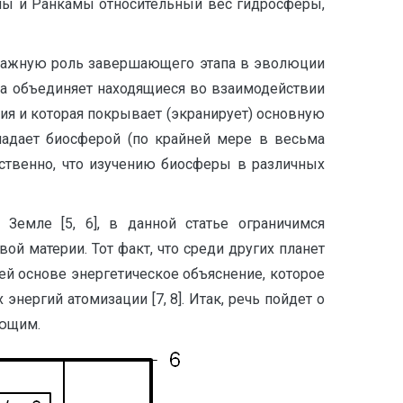
мы и Ранкамы относительный вес гидросферы,
 важную роль завершающего этапа в эволюции
она объединяет находящиеся во взаимодействии
ия и которая покрывает (экранирует) основную
ладает биосферой (по крайней мере в весьма
ественно, что изучению биосферы в различных
емле [5, 6], в данной статье ограничимся
ой материи. Тот факт, что среди других планет
й основе энергетическое объяснение, которое
ергий атомизации [7, 8]. Итак, речь пойдет о
ующим.