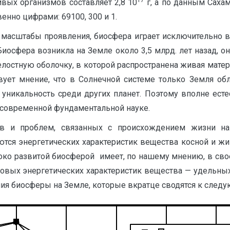
17
ивых организмов составляет 2,8´10
г, а по данным Саха
нно цифрами: 69100, 300 и 1.
 масштабы проявления, биосфера играет исключительно
иосфера возникла на Земле около 3,5 млрд. лет назад, 
елостную оболочку, в которой распространена живая матер
вует мнение, что в Солнечной системе только Земля об
е уникальность среди других планет. Поэтому вполне ест
 современной фундаментальной науке.
 и проблем, связанных с происхождением жизни на З
тся энергетических характеристик вещества косной и жив
ко развитой биосферой имеет, по нашему мнению, в свое
ых энергетических характеристик вещества — удельных эн
ия биосферы на Земле, которые вкратце сводятся к след