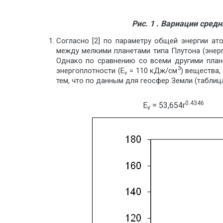
Рис. 1 . Вариации сред
Согласно [2] по параметру общей энергии ат
между мелкими планетами типа Плутона (энер
Однако по сравнению со всеми другими план
3
энергоплотности (Е
= 110 кДж/см
) вещества,
v
тем, что по данным для геосфер Земли (таблица
0.4346
E
= 53,654r
v