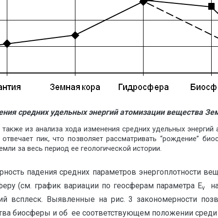
нения средних удельных энергий атомизации вещества Зе
акже из анализа хода изменения средних удельных энергий а
отвечает пик, что позволяет рассматривать “рождение” био
мли за весь период ее геологической истории.
мерность падения средних параметров энергоплотности вещ
феру (см. график вариации по геосферам параметра Е
на 
v
ий всплеск. Выявленные на рис. 3 закономерности поз
тва биосферы и об ее соответствующем положении среди 