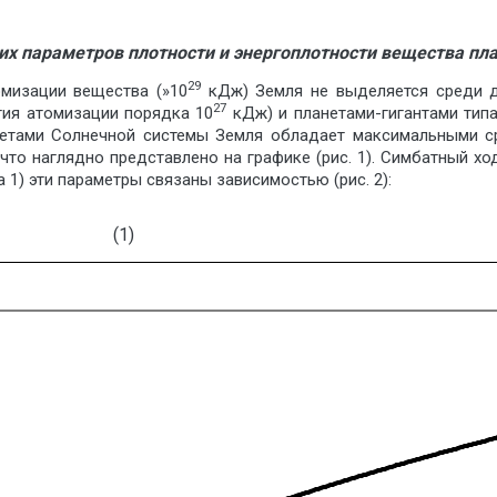
них параметров плотности и энергоплотности вещества п
29
омизации вещества (»10
кДж) Земля не выделяется среди д
27
гия атомизации порядка 10
кДж) и планетами-гигантами типа
етами Солнечной системы Земля обладает максимальными сре
 что наглядно представлено на графике (рис. 1). Симбатный хо
 1) эти параметры связаны зависимостью (рис. 2):
(1)