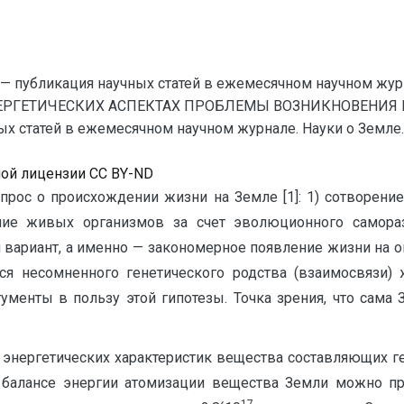
— публикация научных статей в ежемесячном научном жур
НЕРГЕТИЧЕСКИХ АСПЕКТАХ ПРОБЛЕМЫ ВОЗНИКНОВЕНИЯ И
статей в ежемесячном научном журнале. Науки о Земле. ; 
ной лицензии CC BY-ND
прос о происхождении жизни на Земле [1]: 1) сотворени
ение живых организмов за счет эволюционного самора
вариант, а именно — закономерное появление жизни на 
я несомненного генетического родства (взаимосвязи) 
ументы в пользу этой гипотезы. Точка зрения, что сама
 энергетических характеристик вещества составляющих гео
м балансе энергии атомизации вещества Земли можно п