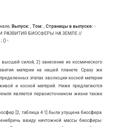
нале,
Выпуск:
,
Том:
,
Страницы в выпуске:
-
 РАЗВИТИЯ БИОСФЕРЫ НА ЗЕМЛЕ //
():-.
е высшей силой, 2) занесение из космического
звития материи на нашей планете. Сразу же
определенных этапах эволюции косной материи
живой и косной материй. Ниже предлагаются
 Земля является первоисточником жизни также
сфер [2, таблица 4.1] была упущена биосфера.
ренебречь ввиду ничтожной массы биосферы: