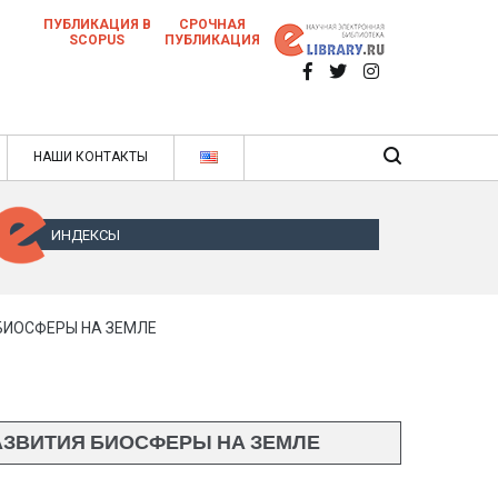
ПУБЛИКАЦИЯ В
СРОЧНАЯ
SCOPUS
ПУБЛИКАЦИЯ
 научных статей в ежемесячном научном
нале
ячном научном журнале
НАШИ КОНТАКТЫ
ИНДЕКСЫ
БИОСФЕРЫ НА ЗЕМЛЕ
АЗВИТИЯ БИОСФЕРЫ НА ЗЕМЛЕ